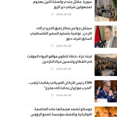
سوريا.. مقتل جندي وإصابة اثنين بهجوم
لمجهولين شرقي دير الزور
2026-08-08
سينقل جوا من مطار رفيق الحريري إلى
الأردن.. توصية بتسليم السفير الفلسطيني
السابق أشرف دبور
2026-08-08
لجنة غزة :،خطة لتطوير مواقع الإيواء المؤقت
في القطاع وتحسين حياة النازحين
2026-08-08
CNN: رئيس الأركان الأمريكي يفاجئ ترامب..
"الحرب مع إيران بحاجة إلى مخرج"
2026-08-08
موسكو تصعد هجماتها على العاصمة
الأوكرانية وتقصف مؤسسة تصنع الرؤوس