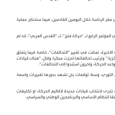
 مقر الرئاسة خلال اليومين القادمين، فيما ستحتاج عملية
مؤتمر الرابع لـ "حركة فتح”، لـ "القدس العربي”، إنه لم
لأخيرة، تمثلت في تغيير "التحالفات”، خاصة فيما يتعلق
زية” وترتيب تحالفاتها أنجزت مبكرا، وقال: "هناك قيادات
اعد الحركة، وآخرون استندوا إلى التحالفات
”.
لس الثوري، وسط توقعات بأن تشهد بدورها تغييرات واسعة
تجرى لانتخاب قيادات جديدة لأقاليم الحركة، أو تكليفات
وفقا للنظام الأساسي والبرنامجين الوطني والسياسي
.