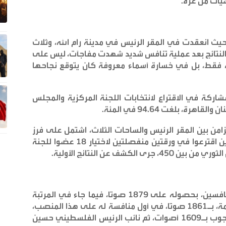
يات من غزة
.
يث انعقدت في المقر الرئيس في مدينة رام الله، وثلاث
النتائج بعد عملية تنافس شديد شهدت مفاجآت، ليس على
 فقط، بل في خسارة أسماء معروفة كان يتوقع نجاحها
شاركة في الاقتراع لانتخابات اللجنة المركزية والمجلس
رة، بلغت 94.64 في المئة
.
من بين المقر الرئيس والساحات الثلاث، اشتمل على فرز
أصوات الناخبين الذين سجلوا حضورا واسعا، والذين اقترعوا في ورقتين منفصلتين لاختيار 18 عضوا للجنة
.
وحافظ الأسير مروان البرغوثي على صدارة المتنافسين، بحصوله على 1879 صوتا، فيما جاء في المرتبة
الثانية اللواء ماجد فرج، مدير جهاز المخابرات العامة، بـ1861 صوتا، في أول منافسة له على هذا المنصب،
وتلاه أمين سر اللجنة المركزية السابقة جبريل الرجوب بـ1609 أصوات، ثم نائب الرئيس الفلسطيني حسين