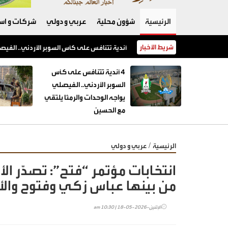
الرئيسية
شؤون محلية
عربي و دولي
شركات و است
شريط الأخبار
بزشكيان: الوقت الحالي هو الأنسب للتوصل إلى 
4 أندية تتنافس على كأس
السوبر الأردني.. الفيصلي
يواجه الوحدات والرمثا يلتقي
مع الحسين
/
الرئيسية
عربي و دولي
انتخابات مؤتمر “فتح”: تصدّر الأ
من بينها عباس زكي وفتوح والأ
الإثنين-2026-05-18 | 10:30 am