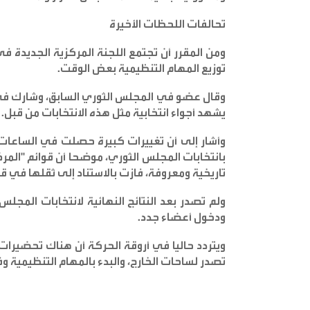
تحالفات اللحظات الأخيرة
ومن المقرر أن تجتمع اللجنة المركزية الجديدة في
توزيع المهام التنظيمية بعض الوقت
.
وقال عضو في المجلس الثوري السابق، وشارك في ال
يشهد أجواء انتخابية مثل هذه الانتخابات من قبل
.
وأشار إلى أن تغييرات كبيرة حصلت في الساعات ا
بانتخابات المجلس الثوري، موضحا أن قوائم "المرك
تاريخية ومعروفة، فازت بالاستناد إلى ثقلها في قو
ولم تصدر بعد النتائج النهائية لانتخابات المج
ودخول أعضاء جدد
.
ويتردد حاليا في أروقة الحركة أن هناك تحضيرات 
تصدر لساحات الخارج، والبدء بالمهام التنظيمية 