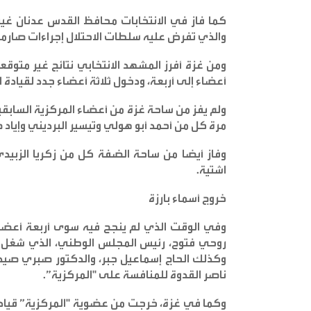
كما فاز في الانتخابات محافظ القدس عدنان غي
والذي تفرض عليه سلطات الاحتلال إجراءات صارم
ومن غزة أفرز المشهد الانتخابي نتائج غير متوق
أعضاء إلى أربعة، ودخول ثلاثة أعضاء جدد لقيادة 
ولم يفز من ساحة غزة من أعضاء المركزية السابق
مرة كل من أحمد أبو هولي وتيسير البرديني وإياد
وفاز أيضا من ساحة الضفة كل من زكريا الزبيدي
اشتية
.
خروج أسماء بارزة
وفي الوقت الذي لم ينجح فيه سوى أربعة أعضاء م
روحي فتوح، رئيس المجلس الوطني، الذي شغل م
وكذلك الحاج إسماعيل جبر، والدكتور صبري صيدم 
ناصر القدوة للمنافسة على "المركزية
”.
وكما في غزة، خرجت من عضوية "المركزية” قياد