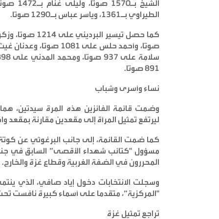
الطيراوي بـ1361، وياسر عباس بـ1290 صوتا
.
891 صوتا
.
نساء وأسرى وشباب
وضمت قائمة الفائزين هذه المرة سيدتين، هما غ
ليرتفع تمثيل المرأة إلى مقعدين مقارنة بمقعد وا
كما ضمت القائمة، إلى جانب البرغوثي عن كوتة ال
مسؤول "كتائب شهداء الأقصى” السابق في جنين
المحررون في الضفة الغربية وقطاع غزة والخارج
.
وسجلت الانتخابات دخول إياد صافي، الذي ينتمي
"المركزية”، متقدما على أسماء كبيرة نافست ت
تراجع تمثيل غزة