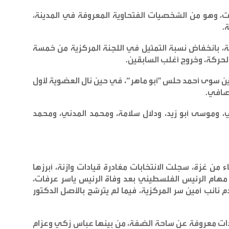
ث، وهو من الشخصيات الفتحاوية المعروفة في المدينة،
ة
.
عة، بانخفاض نسبة التمثيل في اللجنة المركزية من خمسة
الحركة، وخروج أغلب السابقين
.
ين سوى أحمد حلس "أبو ماهر”، في حين نال العضوية لأول
 صافي
.
، وموسى أبو زيد، ودلال سلامة، ومحمد المدني، ومحمد
ن غزة، سجلت الانتخابات مغادرة قيادات وازنة، أبرزها
هام الرئيس الفلسطيني بعد وفاة الرئيس ياسر عرفات،
نائب أمين سر المركزية، فيما لم يترشح بالأصل الدكتور
ات معروفة عن ساحة الضفة، من بينها عباس زكي وعزام