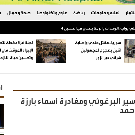
ثمار
تعليم و جامعات
رياضة
علوم و تكنولوجيا
صحة و جمال
ك
اتفاق ونريد حل القضايا عبر المفاوضات
سوريا.. مقتل جندي وإصابة
لجنة غزة :،خطة لتط
اثنين بهجوم لمجهولين
الإيواء المؤقت في 
شرقي دير الزور
وتحسين حياة النازح
ا
سير البرغوثي ومغادرة أسماء بارزة
حمد