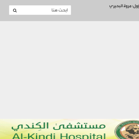
ؤول: مروة البحيري