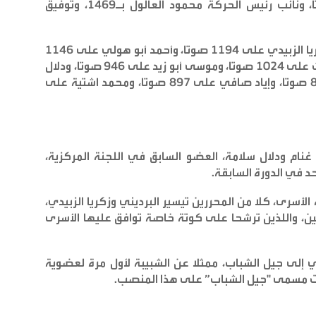
الشيخ بـ1570 صوتا، وليلى غنام بـ1472 صوتا، ونائب رئيس الحركة محمود العالول بـ1469، وتوفيق
كما حصل تيسير البرديني على 1214 صوتا، وزكريا الزبيدي على 1194 صوتا، وأحمد أبو هولي على 1146
صوتا، وأحمد حلس على 1081 صوتا، وعدنان غيث على 1024 صوتا، وموسى أبو زيد على 946 صوتا، ودلال
سلامة على 937 صوتا، ومحمد المدني على 898 صوتا، وإياد صافي على 897 صوتا، ومحمد اشتية على
نام ودلال سلامة، العضو السابق في اللجنة المركزية،
حد في الدورة السابقة
.
أسرى، كلا من المحررين تيسير البرديني وزكريا الزبيدي،
، واللذين ترشحا على كوتة خاصة توافق عليها الأسرى
 إلى جيل الشباب، ممثلا عن الشبيبة لأول مرة لعضوية
حت مسمى "جيل الشباب” على هذا المنصب
.