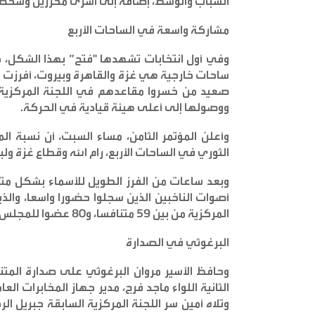
الشباب والوسط، إضافة إلى أسرى محررين وشخص
مشاركة واسعة في الساحات الأربع
وفي أول انتخابات تشهدها "فتح” بهذا الشكل، ح
ساحات خارجية هي غزة والقاهرة وبيروت، أفرزت 
صعيد من خسروا مقاعدهم في اللجنة المركزية
ووصولها إلى أعلى هيئة قيادية في الحركة
.
وأعلن المؤتمر الثامن، مساء السبت، أن نسبة الم
الثوري في الساحات الأربع، رام الله وقطاع غزة ولبنان والقاه
وبعد ساعات من الفرز الطويل للأسماء بشكل متزا
المركزية من بين 59 متنافسا، و80 عضوا للمجلس الثوري من بين 450، جرى الكشف عن النتائج الأولية
البرغوثي في الصدارة