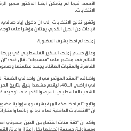
الأحمد، فيما لم يتمكن أيضا الدكتور سمير ال
الانتخابات
.
وتشير نتائج الانتخابات إلى أن دخول إياد صاف
قيادات من الجيل القديم، يمثلان مؤشرا على توجه "ف
زملط: لم أحظ بشرف العضوية
وعلق حسام زملط، السفير الفلسطيني في بريطانيا،
النتائج في منشور على "فيسبوك”، قال فيه: "إن 
القاهرة والعقبات الهائلة، يجسد عظمتها وصمود
وأضاف: "انعقد المؤتمر في آن واحد في الضفة ال
في أراضي الـ48، ليقدم مشهدا يليق 
الشعب الفلسطيني بأسره، والأقدر على توحيده ف
وتابع: "لم أحظ هذه المرة بشرف ومسؤولية عضوية 
أن "الانتخابات الداخلية لها دائما توازناتها واعتبارات
وأكد أن "ثقة مئات الفتحاويين الذين منحوني أص
ومسؤولية جسيمة أتحملها بكل اعتزاز وأمانة الق