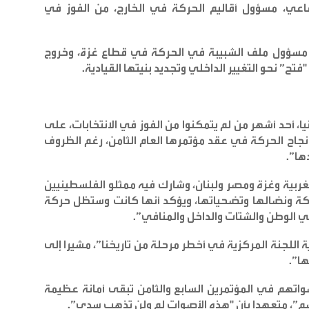
رفاعي، مسؤول أقاليم الحركة في الخارج، من الفوز في
ي، مسؤول ملف الشبيبة في الحركة في قطاع غزة، وخروج
تح” نحو التغيير الداخلي وتجديد بنيتها القيادية
.
 أحد أشهر من لم يتمكنوا من الفوز في الانتخابات، على
نجاح الحركة في عقد مؤتمرها العام الثامن، رغم الظروف
ها
”.
غربية وغزة ومصر ولبنان، وشارك فيه ممثلو الفلسطينيين
بتاريخ الحركة ونضالها وتضحياتها، ويؤكد أنها كانت وستظل حركة
ي الوطن والشتات والداخل والمنافي
”.
اللجنة المركزية في أخطر مرحلة من تاريخنا”، مشيرا إلى
ها
”.
واتهم في المؤتمرين السابع والثامن تبقى أمانة عظيمة
سم”، متعهدا بأن "هذه الأصوات لم ولن تذهب سدى
”.