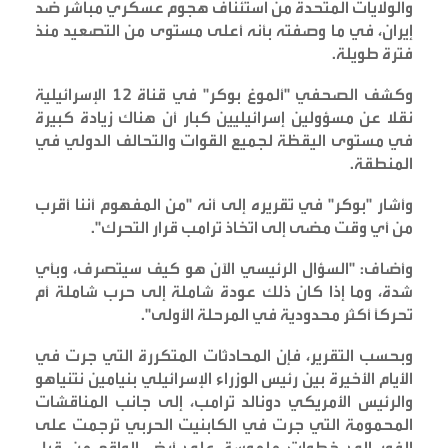
والولايات المتحدة من استئناف هجوم عسكري مباشر ضد
إيران، في ما وصفته بأنه أعلى مستوى من التصعيد منذ
فترة طويلة
.
وكشف الصحفي "ألموغ بوكر" في قناة 12 الإسرائيلية
نقلا عن مسؤولين إسرائيليين كبار أن هناك زيادة كبيرة
في مستوى اليقظة لجميع القوات والتحالف الدولي في
المنطقة
.
وأشار "بوكر" في تقريره إلى أنه "من المفهوم أننا أقرب
من أي وقت مضى إلى اتخاذ ترامب قرار التحرك
".
وأضاف: "السؤال الرئيسي الآن هو كيف سيتصرف، وبأي
شدة، وما إذا كان ذلك عودة شاملة إلى حرب شاملة أم
تحركًا أكثر محدودية في المرحلة الأولى
".
وبحسب التقرير، فإن المحادثات المتكررة التي جرت في
الأيام الأخيرة بين رئيس الوزراء الإسرائيلي بنيامين نتنياهو
والرئيس الأمريكي دونالد ترامب، إلى جانب المناقشات
المحمومة التي جرت في الكابنيت الحربي ترجمت على
الفور إلى خطوات ملموسة على أرض الواقع من قبل