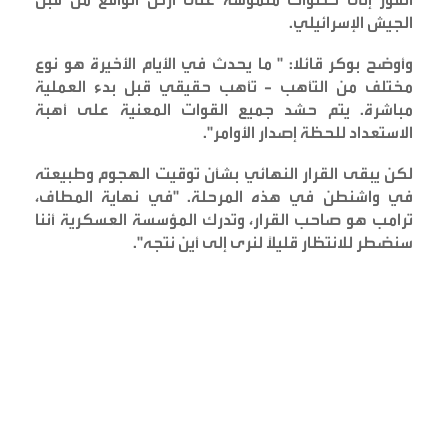
الجيش الإسرائيلي
.
وأوضح بوكر قائلا: " ما يحدث في الأيام الأخيرة هو نوع
مختلف من التأهب - تأهب حقيقي قبل بدء العملية
مباشرة. يتم حشد جميع القوات المعنية على أهبة
الاستعداد للحظة إصدار الأوامر
".
لكن يبقى القرار النهائي بشأن توقيت الهجوم وطبيعته
في واشنطن في هذه المرحلة. "في نهاية المطاف،
ترامب هو صاحب القرار، وتدرك المؤسسة العسكرية أننا
سنضطر للانتظار قليلاً لنرى إلى أين نتجه
".