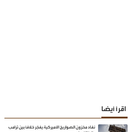
اقرأ أيضا
نفاد مخزون الصواريخ الأميركية يفجّر خلافًا بين ترامب