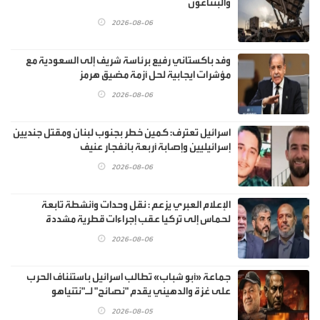
والبنتاغون
2026-08-06
وفد باكستاني رفيع برئاسة شريف إلى السعودية مع
مؤشرات ايجابية لحل أزمة مضيق هرمز
2026-08-06
اسرائيل تعترف: كمين خطر بجنوب لبنان ومقتل جنديين
إسرائيليين وإصابة أربعة بانفجار عنيف
2026-08-06
الإعلام العبري يزعم : نقل وحدات وأنشطة تابعة
لحماس إلى تركيا عقب إجراءات قطرية مشددة
2026-08-06
جماعة «أبو شباب» تطالب اسرائيل باستئناف الحرب
على غزة والدهيني يقدم "نصائح" لـ"نتنياهو
2026-08-05