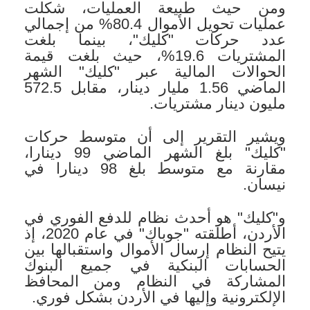
ومن حيث طبيعة العمليات، شكلت
عمليات تحويل الأموال 80.4% من إجمالي
عدد حركات "كليك"، بينما بلغت
المشتريات 19.6%، حيث بلغت قيمة
الحوالات المالية عبر "كليك" الشهر
الماضي 1.56 مليار دينار، مقابل 572.5
مليون دينار مشتريات.
ويشير التقرير إلى أن متوسط حركات
"كليك" بلغ الشهر الماضي 99 دينارا،
مقارنة مع متوسط بلغ 98 دينارا في
نيسان.
و"كليك" هو أحدث نظام للدفع الفوري في
الأردن، أطلقته "جوباك" في عام 2020، إذ
يتيح النظام إرسال الأموال واستقبالها بين
الحسابات البنكية في جميع البنوك
المشاركة في النظام ومن المحافظ
الإلكترونية وإليها في الأردن بشكل فوري.