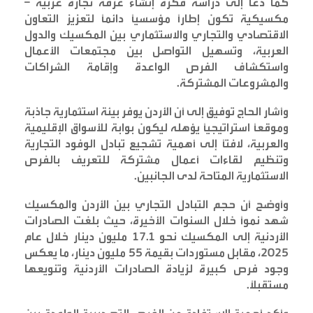
كما دعا إلى دراسة فكرة إنشاء غرفة تجارة عربية –
مكسيكية تكون إطاراً مؤسسياً دائماً لتعزيز التعاون
الاقتصادي والتجاري والاستثماري بين المكسيك والدول
العربية، وتسهيل التواصل بين مجتمعات الأعمال
واستكشاف الفرص الواعدة وإقامة الشراكات
والمشروعات المشتركة
.
وأشار الحاج توفيق إلى أن الأردن يوفر بيئة استثمارية جاذبة
وموقعاً استراتيجياً يؤهله ليكون بوابة للأسواق الإقليمية
والعربية، لافتاً إلى أهمية تشجيع تبادل الوفود التجارية
وتنظيم لقاءات أعمال مشتركة للتعريف بالفرص
الاستثمارية المتاحة لدى الجانبين
.
وأوضح أن حجم التبادل التجاري بين الأردن والمكسيك
شهد نمواً خلال السنوات الأخيرة، حيث بلغت الصادرات
الأردنية إلى المكسيك نحو 17.1 مليون دينار خلال عام
2025، مقابل مستوردات بقيمة 55 مليون دينار، ما يعكس
وجود فرص كبيرة لزيادة الصادرات الأردنية وتنويعها
مستقبلاً
.