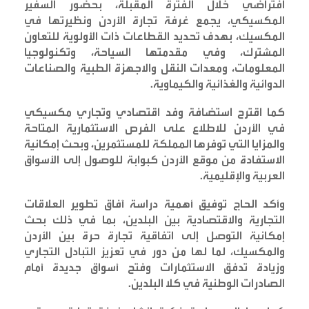
افتراضي خلال الفترة المقبلة، بحضور السفير
المكسيكي، يجمع غرفة تجارة الأردن ونظيرتها في
المكسيك، بهدف تحديد القطاعات ذات الأولوية للتعاون
المشترك، وفي مقدمتها السياحة، وتكنولوجيا
المعلومات، ومعدات النقل والاجهزة الطبية والصناعات
الدوائية والغذائية والكيماوية
.
كما اقترح استضافة وفد اقتصادي وتجاري مكسيكي
في الأردن للاطلاع على الفرص الاستثمارية المتاحة
والمزايا التي توفرها المملكة للمستثمرين، وبحث إمكانية
الاستفادة من موقع الأردن كبوابة للوصول إلى الأسواق
العربية والإقليمية
.
وأكد الحاج توفيق أهمية دراسة آفاق تطوير العلاقات
التجارية والاقتصادية بين البلدين، بما في ذلك بحث
إمكانية التوصل إلى اتفاقية تجارة حرة بين الأردن
والمكسيك، لما لها من دور في تعزيز التبادل التجاري
وزيادة تدفق الاستثمارات وفتح أسواق جديدة أمام
الصادرات الوطنية في كلا البلدين
.