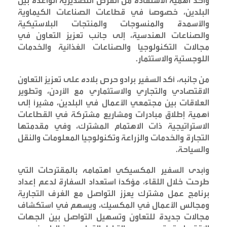
وأكد أهمية الاستفادة من الفرص التصديرية الواعدة بين
البلدين، خصوصاً في قطاعات الصناعات الكيماوية
والأسمدة والمنسوجات والمنتجات البلاستيكية
والصناعات الهندسية، إلى جانب تعزيز التعاون في
مجالات التكنولوجيا والصناعات الغذائية والخدمات
اللوجستية والاستثمار
.
من جانبه، أكد السفير برادو حرص بلاده على تعزيز التعاون
الاقتصادي والتجاري والاستثماري مع الأردن، وتطوير
العلاقات بين مجتمعي الأعمال في البلدين، مشيراً إلى
أهمية إطلاق مبادرات ومشاريع مشتركة في القطاعات
الاستراتيجية ذات الاهتمام المشترك، وفي مقدمتها
التجارة والخدمات والزراعة وتكنولوجيا المعلومات والنقل
والسياحة
.
وأبدى السفير المكسيكي اهتمامه بالمقترحات التي
طرحت خلال اللقاء، مؤكداً استعداد السفارة لدعم إعداد
برنامج عمل مشترك يعزز التواصل مع الغرف التجارية
ومجالس الأعمال في المكسيك، ويسهم في استكشاف
مجالات جديدة للتعاون وتسهيل التواصل بين الجهات