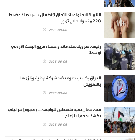
‏التنمية الاجتماعية: التحاق 9 أطفال بأسر بديلة وضبط
228 متسولا خلال تموز
2026-08-06
رئيسة فنزويلا تقلد قائد وأعضاء فريق البحث الأردني
أوسمة
2026-08-06
العراق يكسب دعوى ضد شركة أردنية ويُلزمها
بالتعويض
2026-08-06
قمة عمّان تعيد فلسطين للواجهة… وهجوم إسرائيلي
يكشف حجم الانزعاج
2026-08-06