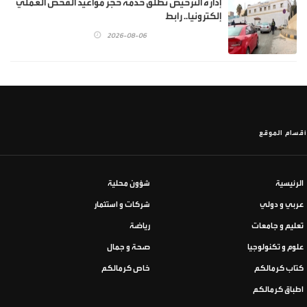
إدارة الترخيص تطلق خدمة حجز مواعيد الفحص العملي
إلكترونيا.. رابط
2026-08-06
أقسام الموقع
الرئيسية
شؤون محلية
عربي و دولي
شركات و استثمار
تعليم و جامعات
رياضة
علوم و تكنولوجيا
صحة و جمال
كتاب كرمالكم
خاص كرمالكم
اطباق كرمالكم