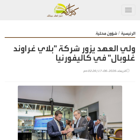
Toggl
navig
/
الرئيسية
شؤون محلية
ولي العهد يزور شركة "بلاي غراوند
غلوبال" في كاليفورنيا
الأربعاء-2026-06-17 | 02:26 pm