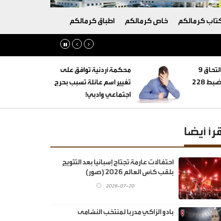
تاب كرمالكم
خاص كرمالكم
اطباق كرمالكم
‏التنمية الاجتماعية: التحاق 9
محكمة أردنية توافق على
أطفال بأسر بديلة وضبط 228
تغيير اسم عائلة تسبب بحرج
اجتماعي وادبي!
قرأ أيضا
احتفالات عارمة تجتاح إسبانيا بعد التتويج
بلقب كأس العالم 2026 (صور)
2026-07-20
بادو الزاكي مدربا لمنتخب النشامى