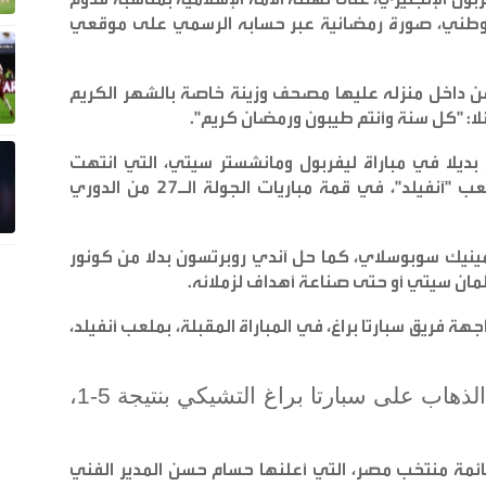
الوطني، صورة رمضانية عبر حسابه الرسمي على موقعي
ن داخل منزله عليها مصحف وزينة خاصة بالشهر الكريم
ا: "‏كل سنة وأنتم طيبون ورمضان كريم
".
ديلا في مباراة ليفربول ومانشستر سيتي، التي انتهت
بالتعادل 1-1، في المباراة التي أقيمت على ملعب "آنفيلد"، في قمة مباريات الجولة الـ27 من الدوري
لا من دومينيك سوبوسلاي، كما حل آندي روبرتسون بدلا من كونور
مان سيتي أو حتى صناعة أهداف لزملائه
.
 فريق سبارتا براغ، في المباراة المقبلة، بملعب أنفيلد،
وحقق ليفربول فوزًا عريضًا في مباراة الذهاب على سبارتا براغ التشيكي بنتيجة 5-1،
مة منتخب مصر، التي أعلنها حسام حسن المدير الفني