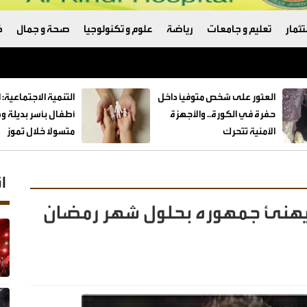
ثمار
تعليم و جامعات
رياضة
علوم و تكنولوجيا
صحة و جمال
ك
العثور على شخص متوفيًا داخل
حفرة في الكورة.. والأجهزة
الأمنية تتحرك
متسولا خلال تموز
ا
 يهنئ جمهوره بحلول شهر رمضان