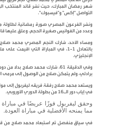
شهر رمضان المبارك، حيث نشر قائد المنتخب 
التواصل "إكس" و"فيسبوك
".
ونشر الفرعون المصري صورة رمضانية لطاولة م
وعدد من الفوانيس صغيرة الحجم، وعلق عليها قائل
ومساء الأحد، شارك النجم المصري محمد صلاح ب
الإنجليزي
.
وفي الدقيقة 61، شارك محمد صلاح بد
برادلي، ولم يتمكن صلاح من الوصول إلى مرمى ال
ويستعد محمد صلاح رفقة فريقه ليفربول إلى مواجهة
في إياب دور الـ16 من بطولة الدوري الأوروبي
.
مما يمنحه الأفضلية في مباراة العودة
.
في سياق منفصل تم استبعاد محمد صلاح من قائ