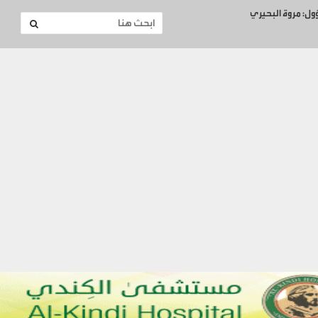
ؤول: مروة البحيري