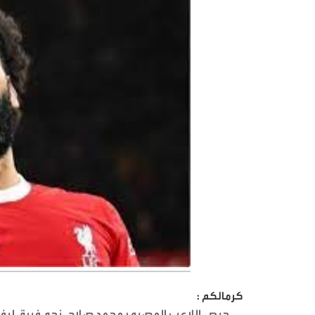
كرمالكم :
حرص اللاعب المصري محمد صلاح، نجم فريق ليفربو