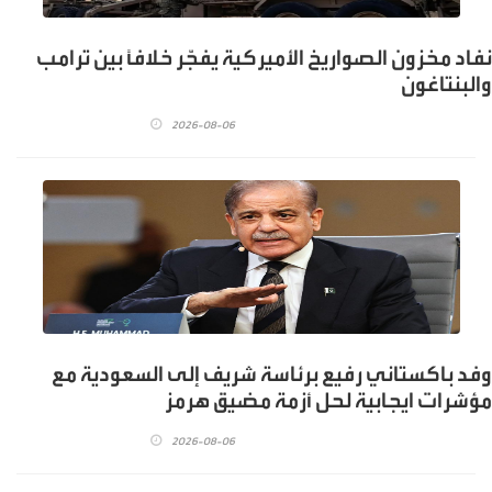
نفاد مخزون الصواريخ الأميركية يفجّر خلافًا بين ترامب
والبنتاغون
2026-08-06
وفد باكستاني رفيع برئاسة شريف إلى السعودية مع
مؤشرات ايجابية لحل أزمة مضيق هرمز
2026-08-06