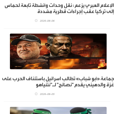
الإعلام العبري يزعم : نقل وحدات وأنشطة تابعة لحماس
إلى تركيا عقب إجراءات قطرية مشددة
2026-08-06
جماعة «أبو شباب» تطالب اسرائيل باستئناف الحرب على
غزة والدهيني يقدم "نصائح" لـ"نتنياهو
2026-08-05