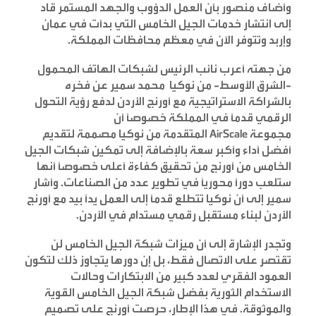
وأضاف منصور بأن العمل الدؤوب والجهد المستمر قاد
إلى انتشار خدمات الجيل الخامس التي بدأت في عمان
وإربد وتتوفر الآن في معظم محافظات المملكة.
من جهته أعرب نائب الرئيس لشبكات الهاتف المحمول
-الشرق الأوسط- من نوكيا محمد سمير
عن
فخره
بالشراكة الاستراتيجية مع أورنج الأردن لدفع رؤية التحول
الرقمي قدماً في المملكة خصوصاً أن
مجموعة
AirScale
المتقدمة من نوكيا مصممة لتقديم
أفضل أداء وأكبر سعة بالإضافة إلى تمكين شبكات الجيل
الخامس من أورنج من تحقيق كفاءة أعلى خصوصاً أنها
ستلعب دوراً محورياً في تطوير عدد من الصناعات. وأشار
سمير إلى أن نوكيا تتطلع قدماً إلى العمل يداً بيد مع أورنج
الأردن لبناء مستقبل رقمي مستدام في الأردن.
وتجدر الإشارة إلى
أن ميزات شبكة الجيل الخامس لن
تقتصر على الاتصال فقط، بل إن دورها يتجاوز ذلك لتكون
العمود الفقري لعدد كبير من الابتكارات وحالات
الاستخدام الثورية بفضل شبكة الجيل الخامس القوية
والموثوقة. في هذا الإطار، حرصت أورنج على تصميم