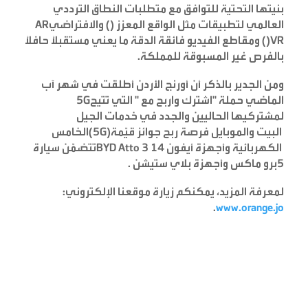
بنيتها التحتية للتوافق مع متطلبات النطاق الترددي
العالمي لتطبيقات مثل الواقع المعزز (
) والافتراضي
AR
VR
(
) ومقاطع الفيديو فائقة الدقة ما يعني مستقبلاً حافلاً
بالفرص غير المسبوقة للمملكة.
ومن الجدير بالذكر أن أورنج الأردن أطلقت في شهر آب
الماضي حملة "اشترك واربح مع
" التي تتيح
5G
لمشتركيها الحاليين والجدد في خدمات الجيل
البيت والموبايل فرصة ربح جوائز قيّمة
(5G)
الخامس
الكهربائية وأجهزة أيفون 14
BYD Atto 3
تتضمّن سيارة
5
برو ماكس وأجهزة بلاي ستيشن
.
لمعرفة المزيد، يمكنكم زيارة موقعنا الإلكتروني:
.
www.orange.jo