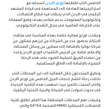
الخامس التي أطلقتها
أورنج
الأردن
انسجاماً مع
استراتيجيتها الهادفة إلى المساهمة في قيادة المشهد
الرقمي في الأردن الذي يحظى فيه قطاع الاتصالات
وتكنولوجيا المعلومات بدعم ملكي بهدف وضع المملكة
على الخارطة العالمية في مجال التقدم التكنولوجي.
وعقدت أورنج فعالية خاصة بهذه المناسبة في ملتقى
الابتكار بحضور عدد من الشركاء من أبرزهم ممثلون عن
شركة نوكيا بالإضافة إلى ممثلين عن وسائل الصحافة
والإعلام، فضلاً عن الرئيس التنفيذي لأورنج الأردن وعدد
من أعضاء الفريق لتسليط الضوء على هذه الرحلة
المميزة بالإضافة إلى الآفاق المستقبلية.
وتطرق المتحدثون خلال الفعالية إلى أبرز المحطات التي
تخللت رحلة انتشار خدمات الجيل الخامس من أورنج الأردن
والتي اتسمت بالتميز حيث أسهمت هذه التقنية الجديدة
في حدوث تحولات في الشبكة والبنية التحتية الرقمية.
وشملت أهم المحطات المتحققة هذا العام، إطلاق تقنية
الاتصالات اللاسلكية
MIMO
الضخمة 64*64 والتي