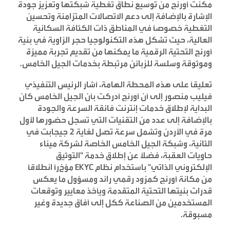
مكنت أورنج من توسيع نطاق تغطية شبكتها وتعزيز جودة
الإشارة بالإضافة إلى دعم الاتصالات المتزامنة وتحسين
التغطية خصوصاً في المناطق ذات الكثافة السكانية
العالية، حيث تشكل هذه التكنولوجيا حجر الزاوية في بنية
أورنج التحتية الرقمية ما يمكنها من تقديم تجربة مميزة
وموثوقة وسلسة للزبائن مرتبطة بخدمات الجيل الخامس.
تعليقاً على هذه المحطة الهامة، أشار الرئيس التنفيذي
فيليب منصور إلى أن أورنج أدركت بأن الجيل الخامس كان
البداية لإطلاق خدمات إنترنت فائقة السرعة والجودة
بالإضافة إلى عدد من التقنيات التي تسجل حضورها لأول
مرة في الأردن وتشمل
سرعة تصل لغاية 2 جيجابت في
الثانية، وشبكة الجيل الخامس الخاصة لشركة ميناء
حاويات العقبة، فضلاً عن إطلاق خدمة "التوثيق
الإلكتروني الذاتي" باستخدام نظام
EKYC
مؤخ
راً انطلاقاً
من مكانة أورنج كمزود رقمي رائد ومسؤول ما
يعكس
قدرات بنيتها التحتية المتقدمة ويأخذ معايير وتوقعات
المستخدمين من الصناعة ككل إلى آفاق جديدة وغير
مسبوقة.