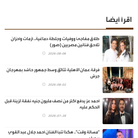
اقرأ أيضا
طلاق مفاجئ ووفيات وجلطة دماغية.. أزمات وأحزان
تلاحق فنانين مصريين (صور)
2026-08-06
فرقة عمان الأهلية تتألّق وسط جمهور حاشد بمهرجان
جرش
2026-08-02
أحمد عز يدفع أكثر من نصف مليون جنيه نفقة لزينة قبل
الحكم عليه
2026-07-28
"مسألة وقت".. هكذا تنبأ الفنان أحمد جلال عبد القوي