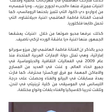
كذلك شاركت الهاشمي في مهرجانات عالمية وقدمت
اغنيات مميزة، منها: «الحب» لجورج بيزيه، ، و«يا شمسي»
من إدواردو دي كابوا، التي تتميز بلحنها الرومانسي، كما
قدمت الفنانة فاطمة الهاشمي أغنية «بيلاتشاو»، التي
تحمل طابعاً فلكلورياً
.
كذلك عرفها محبو صوتها من خلال أغنيات يعشقها
الجمهور، منها أغنية «يا عاشقة الورد» لزكي ناصيف
.
جدير بالذكر أن الفنانة فاطمة الهاشمي أول ميزو سوبرانو
إماراتية، وهي تمثل دولة الإمارات العربية المتحدة منذ
عام 2009 في الفعاليات الثقافية والدبلوماسية في
جميع أنحاء العالم. و غنت في العديد من المسارح
والأماكن المهمة مع فرق أوركسترا محترفة، كما فازت
بعدة مسابقات في البيانو والغناء وحصلت على درجة
الليسانس في الموسيقى من كلية ترينيتي في لندن،
وتلقت تدريبا كلاسيكيا والغناء بلغات وأنواع مختلفة
.