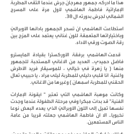
هذا ما ادركه جمهور مهرجان جرش عندما التقى المطربة
الإماراتية فاطمة الهاشمي لأول مرة على المسرح
الشمالي لجرش بدورته ال 38
.
استطاعت الهاشمي ان تسحر الجمهور بادائها الأوبراليّ
وباختياراتها المتعمقة للون غنائي يعتمد على المزج بين
رقة الصوت ورقي الأداء
.
قدمت الهاشمي برفقة الأوركسترا بقيادة المايسترو
فاضل حميدي.. العديد من الاغاني المستحبة للجمهور
منها ( يا زهرةً في خيالي ، للموسيقار فريد الأطرش
واغنية انا قلبي دليلي للمطربة ليلى مراد ، يا حبيبي تعال
الحقني للمطربة اسمهان ) وغيرها من الأغاني
.
وكانت موهبة الهاشمي التي تعتبر " أيقونة الإمارات
الفنية" قد بدأت مبكرا وفي مرحلة الطفولة عندما وجدت
نفسها تميل إلى اللون الأوبراليّ الذي يعده البعض نوعا
نخبويا.. الا ان فاطمة الهاشمي جعلته قريبا من عامة
الناس المستمعين
.