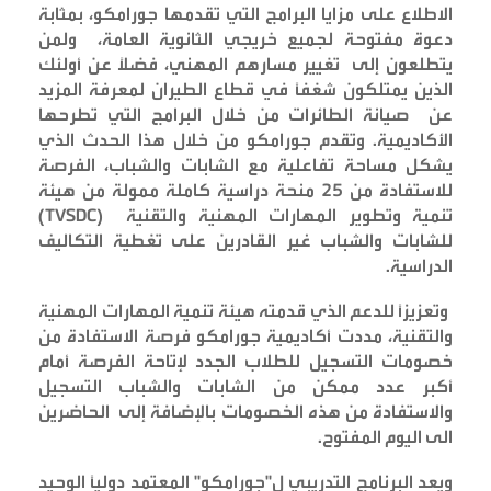
الاطلاع على مزايا البرامج التي تقدمها جورامكو، بمثابة
دعوة مفتوحة لجميع خريجي الثانوية العامة، ولمن
يتطلعون إلى تغيير مسارهم المهني، فضلاً عن أولئك
الذين يمتلكون شغفاً في قطاع الطيران لمعرفة المزيد
عن صيانة الطائرات من خلال البرامج التي تطرحها
الأكاديمية. وتقدم جورامكو من خلال هذا الحدث الذي
يشكل مساحة تفاعلية مع الشابات والشباب، الفرصة
للاستفادة من 25 منحة دراسية كاملة ممولة من هيئة
تنمية وتطوير المهارات المهنية والتقنية
(TVSDC)
للشابات والشباب غير القادرين على تغطية التكاليف
الدراسية
.
وتعزيزاً للدعم الذي قدمته هيئة تنمية المهارات المهنية
والتقنية، مددت أكاديمية جورامكو فرصة الاستفادة من
خصومات التسجيل للطلاب الجدد لإتاحة الفرصة أمام
أكبر عدد ممكن من الشابات والشباب التسجيل
والاستفادة من هذه الخصومات بالإضافة إلى الحاضرين
الى اليوم المفتوح
.
ويعد البرنامج التدريبي ل"جورامكو" المعتمد دولياً الوحيد