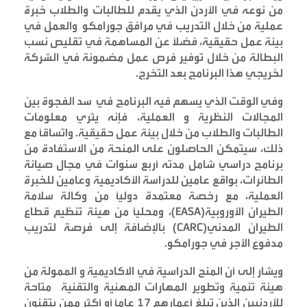
من نوعه في الأردن الذي يقدم للطالبات والطلاب خبرة
عملية من خلال التدريب في مرافق جورامكو والعمل في
بيئة عمل حقيقية، فضلاً عن المساهمة في تقليص نسب
البطالة من خلال توفير فرص عمل مضمونة في الشركة
لخريجي هذا البرنامج بعد التخرج
.
وفي الوقت الذي يسهم فيه البرنامج في سد الفجوة بين
المجالات النظرية و العملية، فإنه يثري معلومات
الطالبات والطلاب من خلال بيئة عمل حقيقية. واتساقاً مع
ذلك، سيتمكن الحاصلون على المنحة من الاستفادة من
برنامج دراسي شامل مدته أربع سنوات في مجال صيانة
الطائرات، بواقع عامين للدراسة الأكاديمية وعامين للخبرة
العملية، مع رخصة معتمدة دولياً من وكالة سلامة
الطيران الأوروبية
(EASA)
، ومحلياً من هيئة تنظيم قطاع
الطيران المدني
(CARC)
بالإضافة إلى فرصة لتدريب
مدفوع الأجر في جورامكو
.
ويشار إلى أن المنح الدراسية في الاكاديمية و الممولة من
هيئة تنمية وتطوير المهارات المهنية والتقنية متاحة
للأردنيين الذين تبلغ أعمارهم 17 عاماً أو أكثر ممن يتقنون