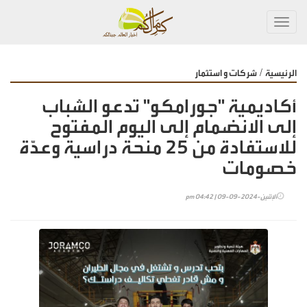
Toggl
navig
/
الرئيسية
شركات و استثمار
أكاديمية "جورامكو" تدعو الشباب
إلى الانضمام إلى اليوم المفتوح
للاستفادة من 25 منحة دراسية وعدّة
خصومات
الإثنين-2024-09-09 | 04:42 pm