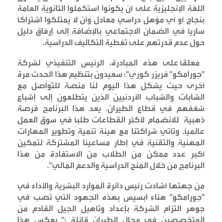
اللغة الإنجليزية على أن يكونوا استكملوا الثانوية العامة
بنجاح أو أي مؤهل دراسي معادل وأن لا يمتلكوا اشتراكاً
سارياً في الضمان الاجتماعي بالإضافة إلى إرفاق دليل
حول عدم قدرتهم على تغطية التكاليف الدراسية
.
معلقاً على هذه المبادرة، الرئيس التنفيذي لشركة
"جورامكو" فريزر كوري": سعيدون بتنظيم هذا الحدث مرة
أخرى حيث يشكل هذا اليوم لنا منصة للتواصل مع
الشابات والشباب الأردنيين الذين يتطلعون إلى إشباع
شغفهم في قطاع الطيران. يعد هذا البرنامج فرصة
ذهبية للانضمام لأكثر القطاعات طلباً في سوق العمل
عالمياً. وتأتي شراكتنا مع هيئة تنمية وتطوير المهارات
المهنية والتقنية في إطار مساعينا المشتركة لتمكين
أكبر عدد ممكن من الطلاب من الاستفادة من هذا
البرنامج من خلال المنح الدراسية والدعم المالي
".
من جهتها أشادت رئيس دائرة الموارد البشرية والأداء في
"جورامكو" هناء ابسيس بهذه الجهود التي تصب في
جوهر التزام الشركة بإعداد وتأهيل الجيل القادم من
المتخصصين في مجال الطيران قائلة :" يعكس هذا