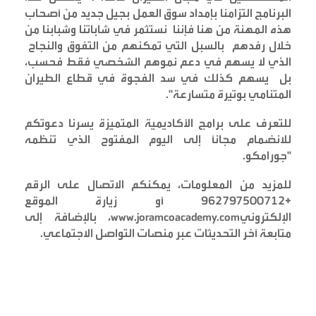
البرنامج التزامنا بإمداد سوق العمل بجيل جديد من أصحاب
هذه المهنة من هنا فإننا نستثمر في شاباتنا وشبابنا من
خلال رفدهم بالسبل التي تمكنهم من التفوق والنجاح
الذي لا يسهم في دعم نموهم الشخصي فقط فحسب،
بل يسهم كذلك في سد الفجوة في قطاع الطيران
المتنامي بوتيرة متسارعة
".
للتعرف على برامج الأكاديمية المتميزة يسرنا دعوتكم
للانضمام مجانًا إلى اليوم المفتوح الذي تنظمه
"جورامكو
.
للمزيد من المعلومات، يمكنكم الاتصال على الرقم
+962797500712 أو زيارة الموقع
الإلكتروني
www.joramcoacademy.com
، بالإضافة إلى
متابعة آخر التحديثات عبر منصات التواصل الاجتماعي
.