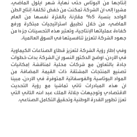
إنتاجها من البوتاس حتى نهاية شهر أيلول الماضي،
مشيراً إلى أن الشركة تمكنت من خفض تكلفة إنتاج الطن
الواحد بنسبة 5% مقارنة بالفترة نفسها من العام
الماضي، من خلال تطبيق استراتيجيات مبتكرة ورفع
كفاءة عملياتها الإنتاجية، وتعتبر هذه التحسينات جزءاً من
جهود الشركة لتعزيز تنافسيتها في السوق العالمية
.
وفي إطار رؤية الشركة لتعزيز قطاع الصناعات الكيماوية
في الأردن، أوضح الدكتور النسور أن الشركة بدأت خطوات
جادة بالتعاون مع شركات محلية لمناقشة إمكانيات
تصنيع المنتجات المشتقة ذات القيمة المضافة من
المواد البوتاسية والفوسفاتية المتوفرة في الأردن، مبيناً
أن هذه المبادرات تأتي تماشياً مع رؤية التحديث
الاقتصادي وتوجيهات جلالة الملك عبد الله الثاني التي
تعزز تطوير القدرة الوطنية وتحقيق التكامل الصناعي
.