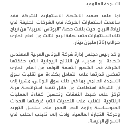
الأسمدة العالمي
.
أما على صعيد الأنشطة الاستثمارية للشركة فقد
ساهمت استثمارات الشركة في الشركات الحليفة في
زيادة الأرباح، حيث بلغت حصة "البوتاس العربية" من أرباح
تلك الاستثمارات حتى نهاية الربع الثالث من العام الجاري
حوالي (26) مليون دينار
.
وأكد رئيس مجلس إدارة شركة البوتاس العربية المهندس
شحادة أبو هديب، أن النتائج الإيجابية التي حققتها
الشركة في الشهور التسعة الأولى من العام الجاري
تعكس قدرتها على التعامل بكفاءة مع تقلبات سوق
الأسمدة العالمي بما في ذلك سوق البوتاس، مشيراً إلى
أن الشركة استطاعت من خلال تنفيذ استراتيجية مرنة
تركز على ضبط النفقات وتحسين كفاءة العمليات
الإنتاجية التغلب على التحديات التي فرضتها الأحداث
الجيوسياسية وأزمة البحر الأحمر على سلاسل التوريد
وحركة التجارة العالمية، وأدت إلى تذبذب الطلب في
الأسواق الرئيسة
.