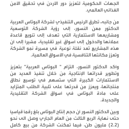
الجهات الحكومية لتعزيز دور الأردن في تحقيق الأمن
الغذائي العالمي
.
من جانبه، تطرق الرئيس التنفيذي لشركة البوتاس العربية
الدكتور معن النسور، إلى رؤية الشركة التوسعية
ومشاريعها الاستثمارية التي تهدف إلى تنويع قاعدة
عملائها والدخول إلى أسواق غير تقليدية، مشيراً إلى أن
هذه المشاريع تعد نقلة نوعية في مسيرة نمو الشركة
وتعزز مكانتها التنافسية في الأسواق العالمية
.
وأكد الدكتور النسور، التزام " البوتاس العربية" بتعزيز
وتطوير قدراتها الإنتاجية من خلال تنفيذ العديد من
الاستثمارات الكبيرة التي ستسهم في توسيع نطاق
منتجاتها، ويعزز من قدرتها على تلبية الطلب المتزايد
على مادة البوتاس في أسواق الشركة التقليدية
والجديدة
.
وبين الدكتور النسور أن حجم إنتاج البوتاس بلغ رقماً قياسياً
حتى نهاية الربع الثالث من العام الجاري وصل الى نحو
(2.2) مليون طن، فيما تمكنت الشركة من بيع كامل