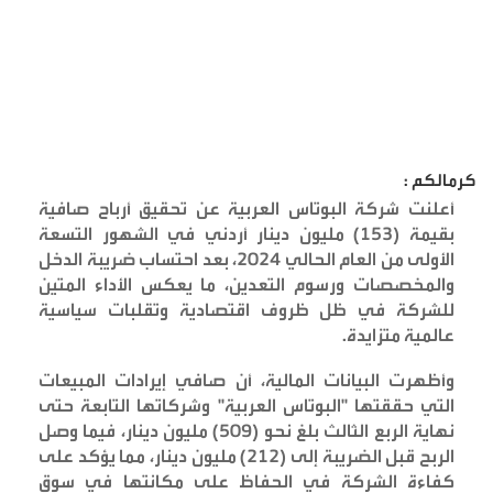
كرمالكم :
أعلنت شركة البوتاس العربية عن تحقيق أرباح صافية
بقيمة (153) مليون دينار أردني في الشهور التسعة
الأولى من العام الحالي 2024، بعد احتساب ضريبة الدخل
والمخصصات ورسوم التعدين، ما يعكس الأداء المتين
للشركة في ظل ظروف اقتصادية وتقلبات سياسية
عالمية متزايدة
.
وأظهرت البيانات المالية، أن صافي إيرادات المبيعات
التي حققتها "البوتاس العربية" وشركاتها التابعة حتى
نهاية الربع الثالث بلغ نحو (509) مليون دينار، فيما وصل
الربح قبل الضريبة إلى (212) مليون دينار، مما يؤكد على
كفاءة الشركة في الحفاظ على مكانتها في سوق