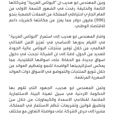
وبين المهندس أبو هديب أن "البوتاس العربية" وشركاتها
التابعة والحليفة رفدت في الشهور التسعة الأولى من
العام الجاري احتياطي المملكة من العملات الصعبة بنحو
(996) مليون دولار مما يعزز من مكانتها كشريك داعم
للاقتصاد الوطني
.
وأشار المهندس أبو هديب إلى استمرار "البوتاس العربية"
في القيام بدورها الأساسي في تعزيز الأمن الغذائي
العالمي، من خلال توفير منتجات البوتاس عالية الجودة
للعديد من الدول، لافتاً إلى أن الشركة نجحت في دخول
أسواق جديدة مع الحفاظ على أسواقها التقليدية، مما
يعكس استراتيجيتها الواضحة للنمو وتعظيم العوائد من
خلال تنويع المنتجات والتموضع في الأسواق ذوات العوائد
السعرية المرتفعة
.
وثمن المهندس أبو هديب، الجهود التي تقوم بها
الحكومة الأردنية في سبيل تهيئة البيئة الاستثمارية
الملائمة لقطاعي الأسمدة والكيماويات من خلال سنّ
وتطبيق قوانين وتشريعات تنظم الاستثمار في المملكة،
مشيراً إلى حرص الشركة على مواصلة التعاون مع مختلف