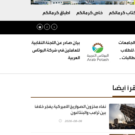
تاب كرمالكم
خاص كرمالكم
اطباق كرمالكم
الجامعات
بيان صادر عن اللجنة النقابية
ه للطلاب
للعاملين في شركة البوتاس
البات ..
العربية
قرأ أيضا
نفاد مخزون الصواريخ الأميركية يفجّر خلافًا
بين ترامب والبنتاغون
2026-08-06