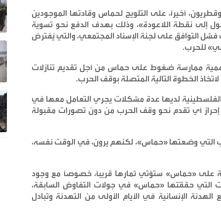
ريون، أخيراً، على التلويح لحماس وقادتها الموجودين
ل إلى نقطة اللاعودة»، وذلك بهدف الدفع نحو تسوية
فشل التوافق على لجنة الإسناد المجتمعي، والتي يُفترض
الي» للحرب
.
بأهمية ممارسة ضغوط على حماس من أجل تقديم تنازلات
اتخاذ الخطوة التالية المتصلة بوقف الحرب
.
لفلسطينية لديها عدة مشكلات يجري التعامل معها في
إحراز أي تقدم نحو وقف الحرب من دون تصورات مقبولة
ب التي وضعتها «حماس»، لكنهم يرون، في الوقت نفسه،
ة على «حماس» ستؤتي ثمارها قريباً، خصوصاً مع وجود
التي حققّتها «حماس» في جولات التفاوض السابقة،
هدنة الإنسانية في الأيام الأولى من التهدئة وتبادل