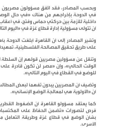
وبحسب المصادر، فقد اتّفق مسؤولون مصريون وقط
في الدوحة بإخراجهم من هناك «في حال الوصو
داخلية للأزمة بين حركتي حماس وفتح، في أعقاب 
أن تتولى مسؤولية إدارة قطاع غزة في «اليوم الت
وتشير المصادر إلى أن القاهرة أبلغت الدوحة 
على طريق تحقيق المصالحة الفلسطينية، تمهيداً ل
وتنقل عن مسؤولين مصريين قولهم إن السلطة ا
الوقت الحالي»، وإن «مصر لن تكون قادرة على 
للوضع في القطاع في اليوم التالي
».
وتضيف أن المصريين يبدون تفهماً لبعض المطال
أن «الأولوية هي لمعالجة الوضع الإنساني
».
كما يعتقد مسؤولو القاهرة أن الضغوط القطري
فرص لتصورات «تضمن الحفاظ على المكتسبات 
بشأن الوضع في قطاع غزة وطريقة التعامل مع ال
الأسرى
.