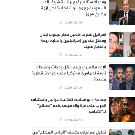
وفد باكستاني رفيع برئاسة شريف إلى
السعودية مع مؤشرات ايجابية لحل أزمة
مضيق هرمز
2026-08-06
اسرائيل تعترف: كمين خطر بجنوب لبنان
ومقتل جنديين إسرائيليين وإصابة أربعة
بانفجار عنيف
2026-08-06
الإعلام العبري يزعم : نقل وحدات وأنشطة
تابعة لحماس إلى تركيا عقب إجراءات قطرية
مشددة
2026-08-06
جماعة «أبو شباب» تطالب اسرائيل باستئناف
الحرب على غزة والدهيني يقدم "نصائح"
لـ"نتنياهو
2026-08-05
تحليل إسرائيلي يكشف "الجانب المظلم" من