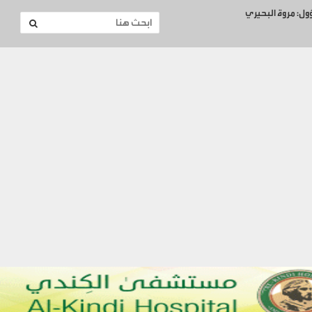
ؤول: مروة البحيري