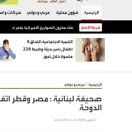
الرئيسية
شؤون محلية
عربي و دولي
شركات و است
شريط الأخبار
نفاد مخزون الصواريخ الأميركية يفجّر خلافًا بين 
‏التنمية الاجتماعية: التحاق 9
أطفال بأسر بديلة وضبط 228
متسولا خلال تموز
/
الرئيسية
عربي و دولي
صحيفة لبنانية : مصر وقطر اتف
الدوحة
الإثنين-2024-11-11 | 11:05 am