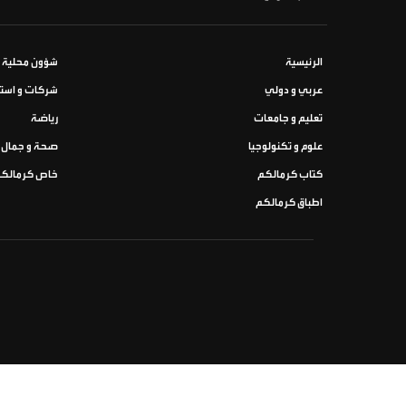
الرئيسية
شؤون محلية
عربي و دولي
شركات و استث
تعليم و جامعات
رياضة
علوم و تكنولوجيا
صحة و جمال
كتاب كرمالكم
خاص كرمالك
اطباق كرمالكم