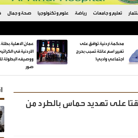
ثمار
تعليم و جامعات
رياضة
علوم و تكنولوجيا
صحة و جمال
ك
ترامب والبنتاغون
محكمة أردنية توافق على
عمان الاهلية بطلة 
تغيير اسم عائلة تسبب بحرج
الأردنية في الكراتي
اجتماعي وادبي!
ووصيفه البطولة للط
صور
ا
قتا على تهديد حماس بالطرد من