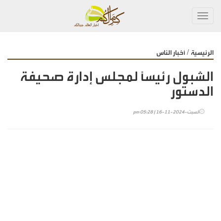
Toggl
navig
/
الرئيسية
أخبار الناس
الشبول رئيسًا لمجلس إدارة صحيفة
الدستور
السبت-2024-11-16 | 05:28 pm