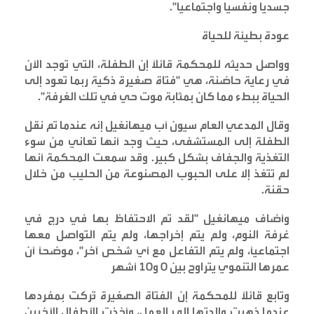
جسديا ونفسيا واجتماعيا
".
عودة بطيئة للحياة
وواصل حديثه للمحكمة قائلاً إن الطفلة، التي توجد الآن
في رعاية حاضنة، هي "فتاة صغيرة ذكية ربما تعود إلى
الحياة ببطء مما كان بمثابة موت حي في تلك الغرفة
".
وقال المدعي العام سيون أب ميهانغيل إنه عندما تم نقل
الطفلة إلى المستشفى، حيث وجد أنها تعاني من سوء
التغذية والجفاف بشكل كبير. وقد سمعت المحكمة أنها
لم تتغذ إلا على الحبوب المصنوعة من الحليب من خلال
حقنة
.
وأضاف ميهانغيل "لقد تم الاحتفاظ بها في درج في
غرفة النوم، ولم يتم إخراجها، ولم يتم التواصل معها
اجتماعيًا، ولم يتم التفاعل مع أي شخص آخر"، موضحًا أن
عمرها التنموي يتراوح بين 0 و10 أشهر
وتابع قائلاً للمحكمة إن الفتاة الصغيرة تُركت بمفردها
عندما ذهبت والدتها إلى العمل، وأخذت الأطفال الآخرين