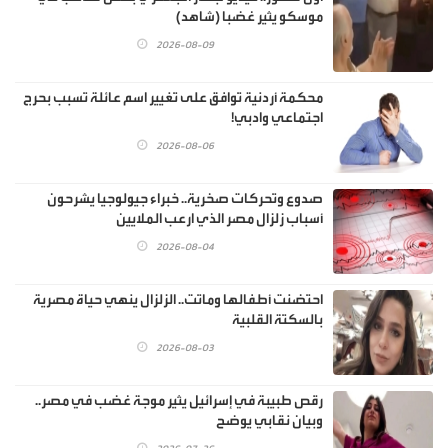
موسكو يثير غضبا (شاهد)
2026-08-09
محكمة أردنية توافق على تغيير اسم عائلة تسبب بحرج
اجتماعي وادبي!
2026-08-06
صدوع وتحركات صخرية.. خبراء جيولوجيا يشرحون
أسباب زلزال مصر الذي ارعب الملايين
2026-08-04
احتضنت أطفالها وماتت.. الزلزال ينهي حياة مصرية
بالسكتة القلبية
2026-08-03
رقص طبيبة في إسرائيل يثير موجة غضب في مصر..
وبيان نقابي يوضح