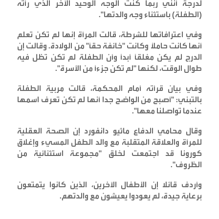
لدرجة أنني ربما كنت الوجه الوحيد الآخر الذي رأته
(الطفلة) باستثناء وجه والدتها
".
وفي اعترافاتها للشرطة، قالت المرأة إنها لم تكن تعلم
أنها كانت حاملاً وكانت "خائفة حقًا" من الولادة. وقالت إن
الدرج لم يكن مغلقًا أبدًا وأن الطفلة لم تكن تظل فيه
طوال الوقت، لكنها "لم تكن جزءًا من الأسرة
".
وفي بيان قرأته أمام المحكمة، قالت مربية الطفلة
بالتبني: "أصبح من الواضح جدا أنها لم تكن تعرف اسمها
عندما تواصلنا معها
".
وقال محامي الدفاع ماثيو دانفورد إن الصحة العقلية
للمرأة والعلاقة المتقلبة مع والد الطفل المسيء وإغلاق
كورونا قد اجتمعت لخلق "مجموعة استثنائية من
الظروف
".
وأردف قائلا إن الأطفال الآخرين، الذين كانوا يتمتعون
برعاية جيدة، لم يعودوا يعيشون مع والدتهم
.