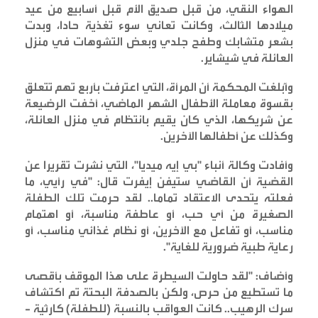
الهواء النقي، من قبل صديق الأم قبل أسابيع من عيد
ميلادها الثالث، وكانت تعاني سوء تغذية حادا، وبدت
بشعر متشابك وطفح جلدي وبعض التشوهات في منزل
العائلة في شيشاير
.
وأُبلغت المحكمة أن المرأة، التي اعترفت بأربع تهم تتعلق
بقسوة معاملة الأطفال الشهر الماضي، أخفت الرضيعة
عن شريكها، الذي كان يقيم بانتظام في منزل العائلة،
وكذلك عن أطفالها الآخرين
.
وأفادت وكالة أنباء "بي إيه ميديا"، التي نشرت تقريرا عن
القضية أن القاضي ستيفن إيفرت قال: "في رأيي، ما
فعلته يتحدى الاعتقاد تماما.. لقد حرمت تلك الطفلة
الصغيرة من أي حب، أو عاطفة مناسبة، أو اهتمام
مناسب، أو تفاعل مع الآخرين، أو نظام غذائي مناسب، أو
رعاية طبية ضرورية للغاية
".
وأضاف: "لقد حاولت السيطرة على هذا الموقف بأقصى
ما تستطيع من حرص، ولكن بالصدفة البحتة تم اكتشاف
سرك الرهيب.. كانت العواقب بالنسبة (للطفلة) كارثية -