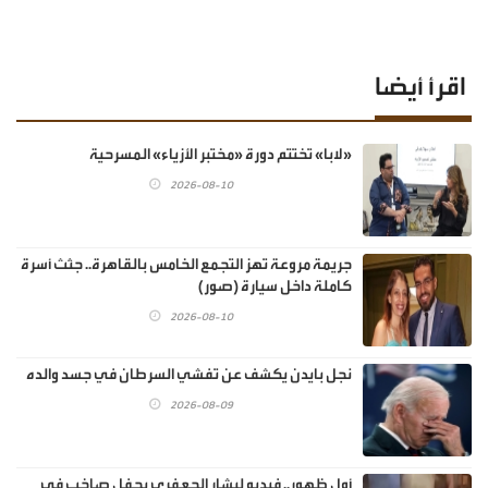
اقرأ أيضا
«لابا» تختتم دورة «مختبر الأزياء» المسرحية
2026-08-10
جريمة مروعة تهز التجمع الخامس بالقاهرة.. جثث أسرة
كاملة داخل سيارة (صور)
2026-08-10
نجل بايدن يكشف عن تفشي السرطان في جسد والده
2026-08-09
أول ظهور.. فيديو لبشار الجعفري بحفل صاخب في