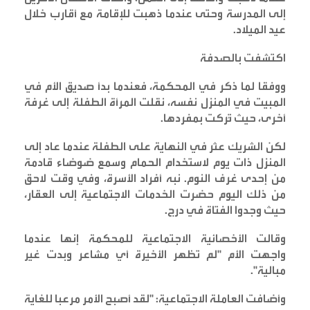
إلى المدرسة وحتى عندما ذهبت للإقامة مع أقارب خلال
عيد الميلاد
.
اكتشفت بالصدفة
ووفقا لما ذكر في المحكمة، فعندما بدأ صديق الأم في
المبيت في المنزل نفسه، نقلت المرأة الطفلة إلى غرفة
أخرى، حيث تُركت بمفردها
.
لكن الشريك عثر في النهاية على الطفلة عندما عاد إلى
المنزل ذات يوم لاستخدام الحمام وسمع ضوضاء قادمة
من إحدى غرف النوم. نبه أفراد الأسرة، وفي وقت لاحق
من ذلك اليوم حضرت الخدمات الاجتماعية إلى العقار،
حيث وجدوا الفتاة في درج
.
وقالت الأخصائية الاجتماعية للمحكمة إنها عندما
واجهت الأم "لم تظهر الأخيرة أي مشاعر وبدت غير
مبالية
".
وأضافت العاملة الاجتماعية: "لقد أصبح الأمر مرعبا للغاية