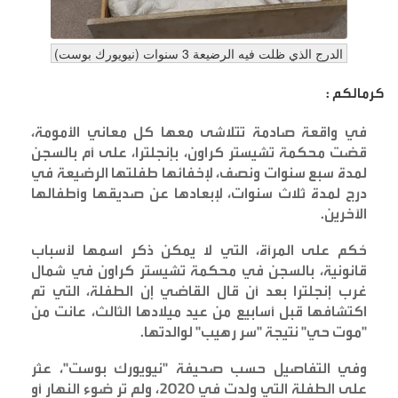
الدرج الذي ظلت فيه الرضيعة 3 سنوات (نيويورك بوست)
كرمالكم :
في واقعة صادمة تتلاشى معها كل معاني الأمومة،
قضت محكمة تشيستر كراون، بإنجلترا، على أم بالسجن
لمدة سبع سنوات ونصف، لإخفائها طفلتها الرضيعة في
درج لمدة ثلاث سنوات، لإبعادها عن صديقها وأطفالها
الآخرين
.
حُكم على المرأة، التي لا يمكن ذكر اسمها لأسباب
قانونية، بالسجن في محكمة تشيستر كراون في شمال
غرب إنجلترا بعد أن قال القاضي إن الطفلة، التي تم
اكتشافها قبل أسابيع من عيد ميلادها الثالث، عانت من
"موت حي" نتيجة "سر رهيب" لوالدتها
.
وفي التفاصيل حسب صحيفة "نيويورك بوست"، عثر
على الطفلة التي ولدت في 2020، ولم تر ضوء النهار أو