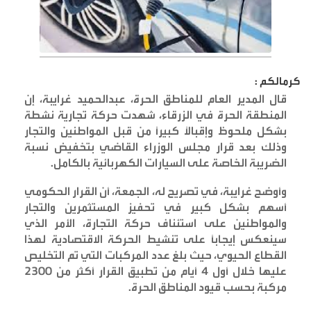
كرمالكم :
قال المدير العام للمناطق الحرة، عبدالحميد غرايبة، إن
المنطقة الحرة في الزرقاء، شهدت حركة تجارية نشطة
بشكل ملحوظ وإقبالاً كبيراً من قبل المواطنين والتجار
وذلك بعد قرار مجلس الوزراء القاضي بتخفيض نسبة
الضريبة الخاصة على السيارات الكهربائية بالكامل
.
وأوضح غرايبة، في تصريح له، الجمعة، أن القرار الحكومي
أسهم بشكل كبير في تحفيز المستثمرين والتجار
والمواطنين على استئناف حركة التجارة، الأمر الذي
سينعكس إيجاباً على تنشيط الحركة الاقتصادية لهذا
القطاع الحيوي، حيث بلغ عدد المركبات التي تم التخليص
عليها خلال أول 4 أيام من تطبيق القرار أكثر من 2300
مركبة بحسب قيود المناطق الحرة
.