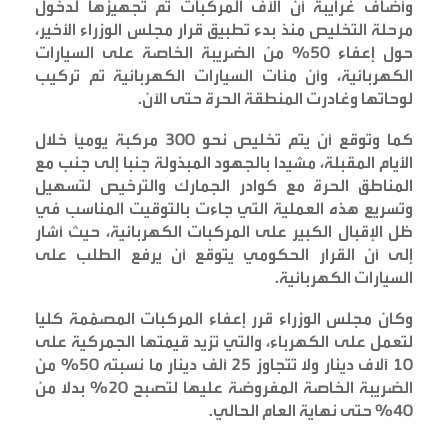
وأضاف غرايبة أن الآف المركبات تم تجهيزها لدخول
مرحلة التخليص منذ بدء تطبيق قرار مجلس الوزراء الأخير،
حول إعفاء 50% من الضريبة الخاصة على السيارات
الكهربائية، وأن مئات السيارات الكهربائية تم تركيب
لوحاتها وغادرت المنطقة الحرة حتى الآن
.
كما وتوقع أن يتم تخليص نحو 300 مركبة يومياً خلال
الأيام المقبلة، مشيدا بالجهود المبذولة جنبا إلى جنب مع
المناطق الحرة مع كوادر الجمارك والترخيص لتسهيل
وتسريع هذه العملية التي جاءت بالتوقيت المناسب في
ظل الإقبال الكبير على المركبات الكهربائية، حيث أشار
إلى أن القرار الحكومي يتوقع أن يرفع الطلب على
السيارات الكهربائية
.
وكان مجلس الوزراء قرر إعفاء المركبات المصمَّمة كليا
لتعمل على الكهرباء، والتي تزيد قيمتها الجمركية على
10 آلاف دينار ولا تتجاوز 25 ألف دينار ما نسبته 50% من
الضريبة الخاصة المفروضة عليها لتصبح 20% بدلا من
40% حتى نهاية العام الحالي
.