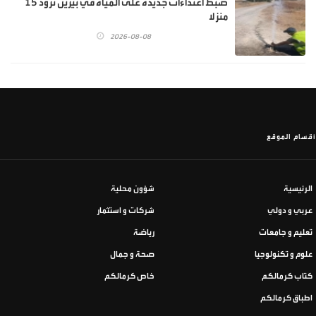
ضبط اعتداءات جديدة على المياه في بيرين تزود 15
منزلا
2026-08-08
أقسام الموقع
الرئيسية
شؤون محلية
عربي و دولي
شركات و استثمار
تعليم و جامعات
رياضة
علوم و تكنولوجيا
صحة و جمال
كتاب كرمالكم
خاص كرمالكم
اطباق كرمالكم