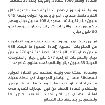
شهادة، ومصر 1086 شهادة، وسويسرا بعدد 25 شهادة
.
وفيما يتعلق بتوزيع صادرات الغرفة حسب القيمة خلال
الفترة ذاتها، فقد جاء العراق بالمرتبة الأولى بقيمة 645
مليون دينار تقريبا، ثم السعودية 108 ملايين دينار، ومصر
96 مليون دينار، والإمارات 75 مليون دينار، وسويسرا نحو
50 مليون دينار
.
أمّا من حيث نوع المنتوجات، فقد بلغت قيمة الصادرات
من المنتوجات الأجنبية (إعادة تصدير) ما قيمته 639
مليون دينار، تلتها المنتوجات الصناعية نحو 270 مليون
دينار، والمنتوجات الزراعية 177 مليون دينار، والمنتوجات
العربية 83 مليون دينار، والباقي ذهب لمنتوجات أخرى
.
وشهادة المنشأ هي وثيقة تستخدم في التجارة الدولية
للمصادقة على أن البضائع الموجودة في شحنة معينة
قد تم إنتاجها أو تصنيعها أو معالجتها في بلد معين،
وتستخدم شهادة المنشأ من قبل الجمارك لتحديد مدى
أهلية البضائع، من أجل تحديد التعريف الخاص بها
وللتحقق من بلد منشأ تلك البضائع
.