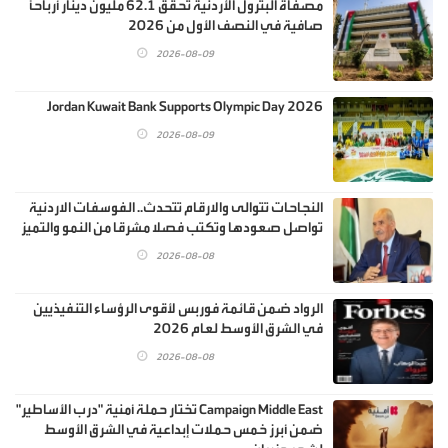
مصفاة البترول الأردنية تحقق 62.1 مليون دينار أرباحاً
صافية في النصف الأول من 2026
2026-08-09
Jordan Kuwait Bank Supports Olympic Day 2026
2026-08-09
النجاحات تتوالى والارقام تتحدث.. الفوسفات الاردنية
تواصل صعودها وتكتب فصلا مشرقا من النمو والتميز
2026-08-08
الرواد ضمن قائمة فوربس لأقوى الرؤساء التنفيذيين
في الشرق الأوسط لعام 2026
2026-08-08
Campaign Middle East تختار حملة أمنية "درب الأساطير"
ضمن أبرز خمس حملات إبداعية في الشرق الأوسط