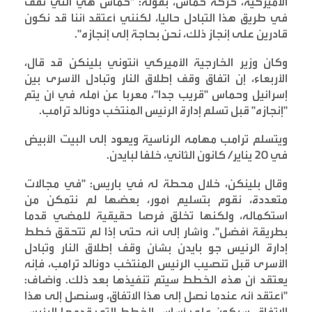
الأميركية، حركة حماس، بقوله: "حماس هي التي تقف
في طريق هذا التبادل حاليا، لكنني أعتقد أننا قد نكون
قادرين على إنجاز ذلك، نحن بحاجة إلى إنجازه
".
وكان وزير الخارجية الأميركي أنتوني بلينكن قد قال،
الأربعاء، إن اتفاق وقف إطلاق النار وتبادل الأسرى بين
إسرائيل وحماس "قريب جدا"، معربا عن أمله في أن يتم
"إنجازه" قبل تسلم إدارة الرئيس المنتخب دونالد ترامب
.
ويتسلم ترامب مهامه الرئاسية ويعود إلى البيت الأبيض
في 20 يناير/ كانون الثاني، خلفا لبايدن
.
وقال بلينكن، خلال محطة له في باريس: "في مجالات
متعددة، نقوم بتسليم أمور، بعضها لم نتمكن من
استكماله، ولكنها تخلق فرصا حقيقية للمضي قدما
بطريقة أفضل". وأشار إلى أنه حتى إذا لم تتحقق خطط
إدارة الرئيس جو بايدن بشأن وقف إطلاق النار وتبادل
الأسرى قبل تنصيب الرئيس المنتخب دونالد ترامب، فإنه
يعتقد أن هذه الخطط سيتم تنفيذها بعد ذلك. وأضاف:
"أعتقد أنه عندما نصل إلى هذا الاتفاق، وسنصل إلى هذا
الاتفاق، سيكون على أساس الخطط التي قدمها الرئيس