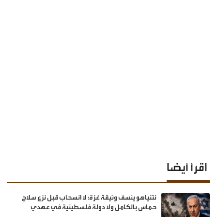
اقرأ أيضا
نتنياهو ينسف وثيقة غزة: لا انسحاب قبل نزع سلاح
حماس بالكامل ولا دولة فلسطينية في عهدي