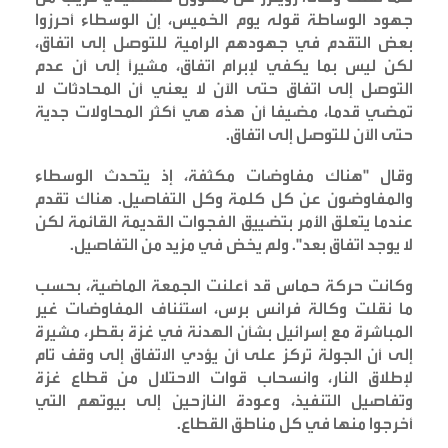
جهود الوساطة قوله يوم الخميس، إن الوسطاء أحرزوا
بعض التقدم في جهودهم الرامية للتوصل إلى اتفاق،
لكن ليس بما يكفي لإبرام اتفاق، مشيرًا إلى أن عدم
التوصل إلى اتفاق حتى الآن لا يعني أن المحادثات لا
تمضي قدما، مضيفا أن هذه هي أكثر المحاولات جدية
حتى الآن للتوصل إلى اتفاق
.
وقال "هناك مفاوضات مكثفة، إذ يتحدث الوسطاء
والمفاوضون عن كل كلمة وكل التفاصيل. هناك تقدم
عندما يتعلق الأمر بتضييق الفجوات القديمة القائمة لكن
لا يوجد اتفاق بعد". ولم يخض في مزيد من التفاصيل
.
وكانت حركة حماس قد أعلنت الجمعة الماضية، بحسب
ما نقلت وكالة فرانس برس، استئناف المفاوضات غير
المباشرة مع إسرائيل بشأن الهدنة في غزة بقطر، مشيرة
إلى أن الجولة تركز على أن يؤدي الاتفاق إلى وقف تام
لإطلاق النار، وانسحاب قوات الاحتلال من قطاع غزة
وتفاصيل التنفيذ، وعودة النازحين إلى بيوتهم التي
أخرجوا منها في كل مناطق القطاع
.