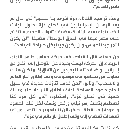
بايدن للعالم
".
وهدّد ترامب، الثلاثاء، مرة أخرى، بـ"الجحيم" في حال لم
يعد الرهائن الإسرائيليون في قطاع غزة بحلول الوقت
الذي يتولى فيه الرئاسة، مضيفاً: "أبواب الجحيم ستنفتح
على مصراعيها في الشرق الأوسط"، مضيفاً: "لن يكون
الأمر جيداً لحماس، ولن يكون جيداً بكل صراحة لأي أحد
".
من جهته، قال القيادي في حركة حماس طاهر النونو،
الأربعاء، إن الحركة ليست بعيدة عن التوصل إلى اتفاق مع
إسرائيل. وأضاف: "لسنا بعيدين عن اتفاق إذا ما كان هناك
تجاوب من نتنياهو في موضوعي وقف إطلاق النار الدائم
والانسحاب". وتابع: "نحن قدمنا تنازلات عديدة في سبيل
إنجاح جهود الوساطة لوقف إطلاق النار ولإنهاء معاناة
شعبنا في قطاع غزة". واستطرد: "في كل مرة كنا
نصطدم بتعنت إسرائيلي ورفض ونسف لكل تلك الجهود
والعودة إلى نقطة الصفر، لأن نتنياهو يريد التنصل من أي
تعهدات تفضي إلى وقف إطلاق نار دائم في غزة
".
كما نقلت وكالة رويترز عن مسؤول فلسطيني قريب من