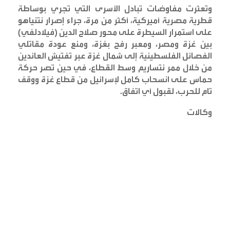
وتعثرت مفاوضات تبادل الأسرى التي تجري بوساطة
قطرية مصرية أميركية، أكثر من مرة، جراء إصرار نتنياهو
على استمرار السيطرة على محور صلاح الدين (فيلادلفي)
بين غزة ومصر، ومعبر رفح بغزة، ومنع عودة مقاتلي
الفصائل الفلسطينية إلى شمال غزة عبر تفتيش العائدين
من خلال ممر نتساريم وسط القطاع، في حين تصر حركة
حماس على انسحاب كامل لإسرائيل من قطاع غزة ووقف
تام للحرب، لقبول أي اتفاق
.
وكالات