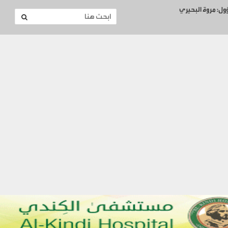
ؤول: مروة البحيري