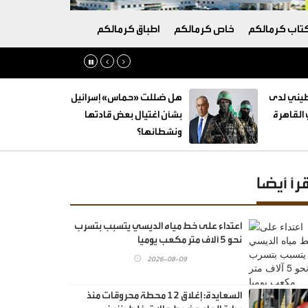
تاب كرمالكم
خاص كرمالكم
اطباق كرمالكم
طيني لدى
هل ضللت «حماس» إسرائيل
القاهرة
بشأن اغتيال بعض قادتها
ونشطائها؟
قرأ أيضا
اعتداء على خط مياه الديسي يتسبب بتسرب
نحو 5 آلاف متر مكعب يوميا
2026-08-09
السعايدة: إغلاق 12 محطة محروقات منذ