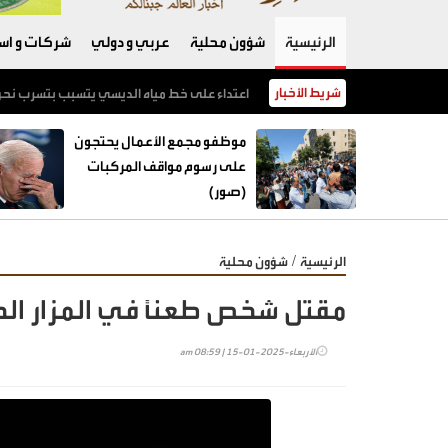
الرئيسية
شؤون محلية
عربي و دولي
شركات و است
شريط الأخبار
السعايدة: إغلاق 12 محطة محروقات منذ بداية العام وضبط حالات خلط بنزين
موظفو مجمع الأعمال يحتجون
على رسوم مواقف المركبات
(صور)
/
الرئيسية
شؤون محلية
مقتل شخص طعناً في المزار ال
الأربعاء-2025-01-15 | 08:59 am