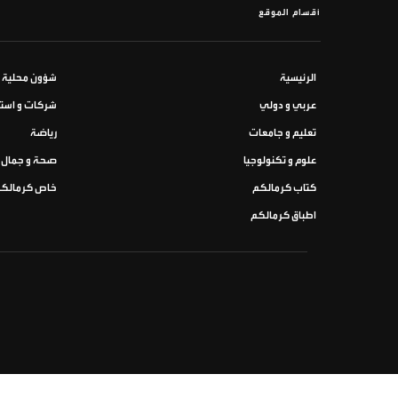
أقسام الموقع
الرئيسية
شؤون محلية
عربي و دولي
شركات و استث
تعليم و جامعات
رياضة
علوم و تكنولوجيا
صحة و جمال
كتاب كرمالكم
خاص كرمالك
اطباق كرمالكم