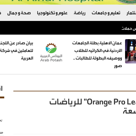
ثمار
تعليم و جامعات
رياضة
علوم و تكنولوجيا
صحة و جمال
ك
ضمن أبرز خمس حملات إبداعية في الشرق الأوسط لشهر حزيران
عمان الاهلية بطلة الجامعات
بيان صادر عن اللجنة
الأردنية في الكراتيه للطلاب
للعاملين في شركة 
ووصيفه البطولة للطالبات ..
العربية
صور
ا
أورنج الأردن تختتم بطولة "Orange Pro League" للرياضات
سعة