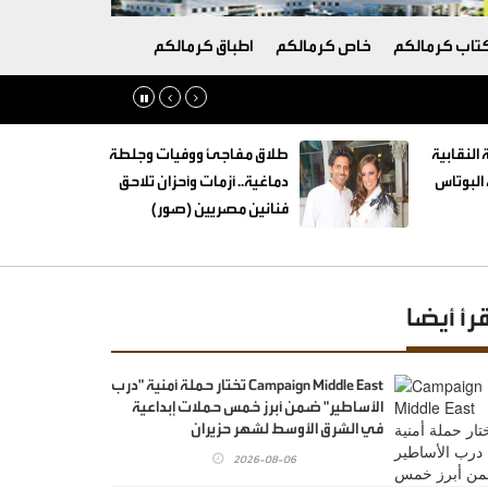
تاب كرمالكم
خاص كرمالكم
اطباق كرمالكم
 النقابية
طلاق مفاجئ ووفيات وجلطة
البوتاس
دماغية.. أزمات وأحزان تلاحق
فنانين مصريين (صور)
قرأ أيضا
Campaign Middle East تختار حملة أمنية "درب
الأساطير" ضمن أبرز خمس حملات إبداعية
في الشرق الأوسط لشهر حزيران
2026-08-06