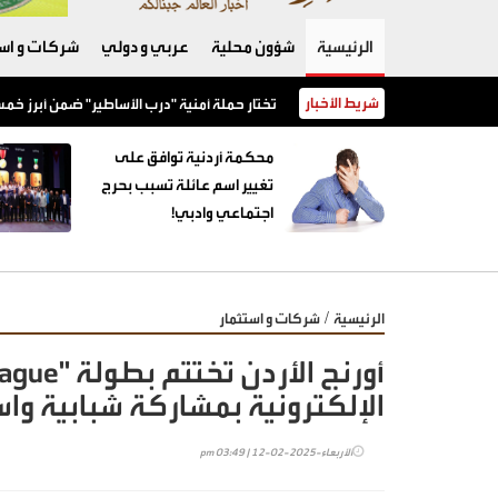
الرئيسية
شؤون محلية
عربي و دولي
شركات و است
شريط الأخبار
Campaign Middle East تختار حملة أمنية "درب الأساطير" 
محكمة أردنية توافق على
تغيير اسم عائلة تسبب بحرج
اجتماعي وادبي!
/
الرئيسية
شركات و استثمار
الإلكترونية بمشاركة شبابية وا
الأربعاء-2025-02-12 | 03:49 pm