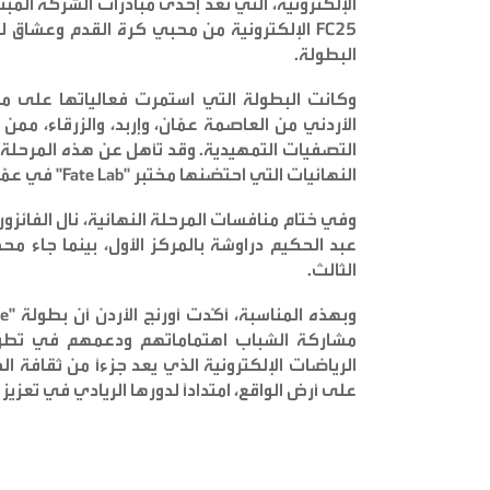
الإلكترونية، التي تعد إحدى مبادرات الشركة المب
FC25
الإلكترونية من محبي كرة القدم وعشاق ل
البطولة
.
وكانت البطولة التي استمرت فعالياتها على م
الأردني من العاصمة عمّان، وإربد، والزرقاء، مم
النهائيات التي احتضنها مختبر
"Fate Lab"
في عمّان، وذلك
وفي ختام منافسات المرحلة النهائية، نال الفائزون ا
عبد الحكيم دراوشة بالمركز الأول، بينما جاء مح
الثالث
.
وبهذه المناسبة، أكّدت أورنج الأردن أن بطولة
"Orange Pro League"
مشاركة الشباب اهتماماتهم ودعمهم في تطوير
الرياضات الإلكترونية الذي يعد جزءاً من ثقافة ال
على أرض الواقع، امتداداً لدورها الريادي في تعزيز