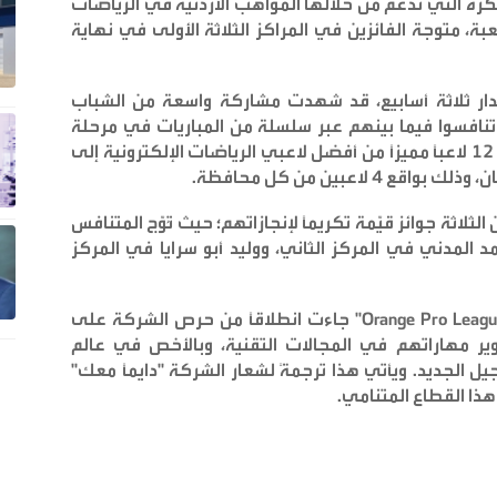
تكرة التي تدعم من خلالها المواهب الأردنية في الرياضات
عبة
، متوجة الفائزين في المراكز الثلاثة الأولى في نهاية
دار ثلاثة أسابيع، قد شهدت مشاركة واسعة من الشباب
ن تنافسوا فيما بينهم عبر سلسلة من المباريات في مرحلة
التصفيات التمهيدية. وقد تأهل عن هذه المرحلة 12 لاعباً مميزاً من أفضل لاعبي الرياضات الإلكترونية إلى
 بواقع 4 لاعبين من كل محافظة
.
لثلاثة جوائز قيّمة تكريماً لإنجازاتهم؛ حيث تُوّج المتنافس
مد المدني في المركز الثاني، ووليد أبو سرايا في المركز
جاءت انطلاقاً من حرص الشركة على
 مهاراتهم في المجالات التقنية، وبالأخص في عالم
جيل الجديد. ويأتي هذا ترجمةً لشعار الشركة "دايماً معك"
 هذا القطاع المتنامي
.