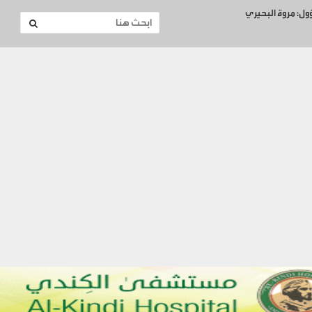
ؤول: مروة البحيري