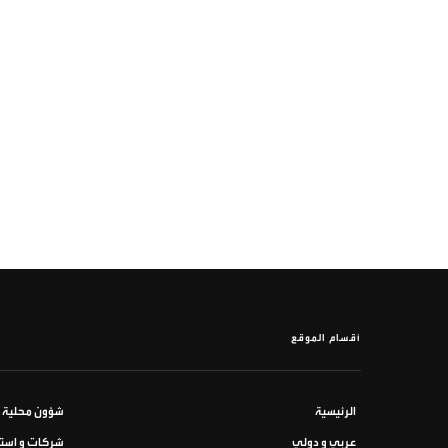
أقسام الموقع
الرئيسية
شؤون محلية
عربي و دولي
شركات و استث