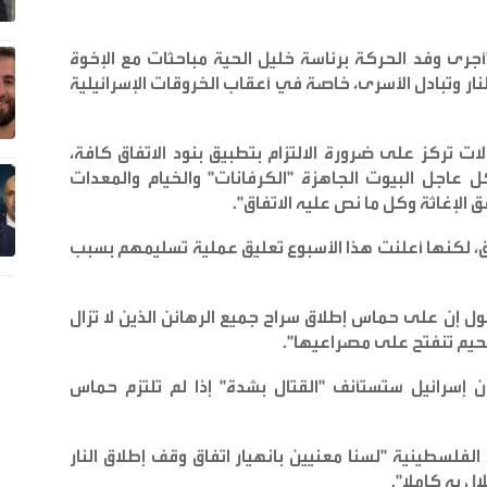
رى وفد الحركة برئاسة خليل الحية مباحثات مع الإخوة
ار وتبادل الأسرى، خاصة في أعقاب الخروقات الإسرائيلية
ت تركز على ضرورة الالتزام بتطبيق بنود الاتفاق كافة،
ل عاجل البيوت الجاهزة "الكرفانات" والخيام والمعدات
ق الإغاثة وكل ما نص عليه الاتفاق
".
ائن بموجب الاتفاق، لكنها أعلنت هذا الأسبوع تعليق عملية تسليمهم بسبب
ول إن على حماس إطلاق سراح جميع الرهائن الذين لا تزال
جحيم تنفتح على مصراعيها
".
 إن إسرائيل ستستأنف "القتال بشدة" إذا لم تلتزم حماس
لفلسطينية "لسنا معنيين بانهيار اتفاق وقف إطلاق النار
ل به كاملا
".