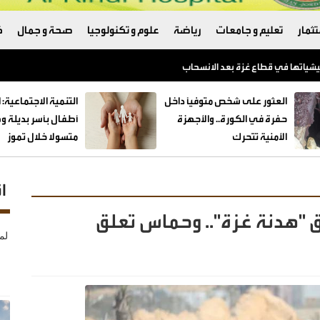
ثمار
تعليم و جامعات
رياضة
علوم و تكنولوجيا
صحة و جمال
ك
العثور على شخص متوفيًا داخل
حفرة في الكورة.. والأجهزة
الأمنية تتحرك
متسولا خلال تموز
ا
ق "هدنة غزة".. وحماس تعلق