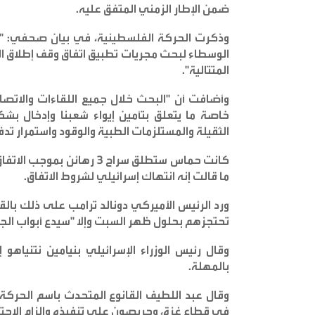
ضمن الإطار الزمني المتفق عليه
.
وذكرت الحركة الفلسطينية، في بيان صحفي: "أج
الوسطاء لبحث مجريات تطبيق اتفاق وقف إطلاق الن
المتتالية
".
وأضافت أن "البحث خلال جميع اللقاءات والاتصالا
خاصة ما يتعلق بتأمين إيواء شعبنا وإدخال بشك
الثقيلة والمستلزمات الطبية والوقود واستمرار تدف
كانت حماس ستطلق سراح 3 ره
ما قالت إنه انتهاك إسرائيلي لشروط الاتفاق
.
ورد الرئيس الأميركي دونالد ترامب على ذلك بالق
تحتجزهم بحلول ظهر السبت وإلا "سيدع أبواب ال
وقال رئيس الوزراء الإسرائيلي بنيامين نتنياهو
بالمهلة
.
وقال عبد اللطيف القانوع المتحدث باسم الحركة ا
في قطاع غزة، وحريصون على تنفيذه وإلزام الاحتلا