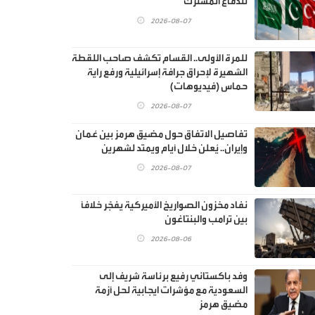
للدفاع المشترك"
2026-08-07
للمرة الأولى.. القسام تكشف صاحب اللقطة
الشهيرة لإحراق جرافة إسرائيلية ورفع راية
حماس (فيديوهات)
2026-08-07
تفاصيل الاتفاق حول مضيق هرمز بين عُمان
وإيران.. يُعلن خلال أيام ويمتد لشهرين
2026-08-07
نفاد مخزون الصواريخ الأميركية يفجّر خلافًا
بين ترامب والبنتاغون
2026-08-06
وفد باكستاني رفيع برئاسة شريف إلى
السعودية مع مؤشرات ايجابية لحل أزمة
مضيق هرمز