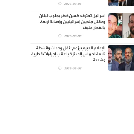
2026-08-06
اسرائيل تعترف: كمين خطر بجنوب لبنان
ومقتل جنديين إسرائيليين وإصابة أربعة
بانفجار عنيف
2026-08-06
الإعلام العبري يزعم : نقل وحدات وأنشطة
تابعة لحماس إلى تركيا عقب إجراءات قطرية
مشددة
2026-08-06