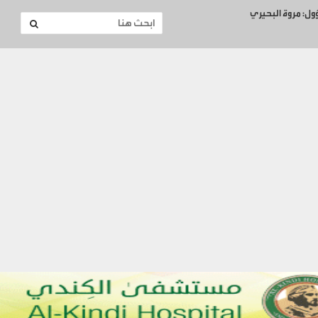
ؤول: مروة البحيري