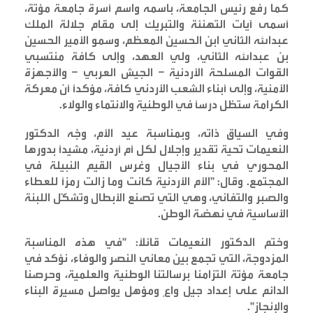
كما رفع رئيس الجامعة، باسمه واسم أسرة جامعة مؤتة،
أسمى آيات التهنئة والتبريك إلى مقام جلالة الملك
عبدالله الثاني ابن الحسين المعظم، وسمو الأمير الحسين
بن عبدالله الثاني، ولي العهد، وإلى كافة منتسبي
القوات المسلحة الأردنية – الجيش العربي – والأجهزة
الأمنية، وإلى أبناء الشعب الأردني كافة، مؤكداً أن معركة
الكرامة ستظل درساً في الوطنية والانتماء والولاء
.
وفي السياق ذاته، وبمناسبة عيد الأم، وجّه الدكتور
النعيمات تحية تقدير وإجلال لكل أم أردنية، مشيداً بدورها
المحوري في بناء الأجيال وغرس القيم النبيلة في
المجتمع. وقال: "الأم الأردنية كانت وما زالت رمزاً للعطاء
والصبر والتفاني، وهي التي تصنع الأبطال وتشكّل اللبنة
الأساسية في نهضة الوطن
.
وختم الدكتور النعيمات قائلاً: "في هذه المناسبة
المزدوجة، التي تجمع بين معاني النصر والوفاء، نؤكد في
جامعة مؤتة التزامنا برسالتنا الوطنية والعلمية، وحرصنا
الدائم على إعداد جيل واعٍ ومؤهل يواصل مسيرة البناء
والإنجاز
".