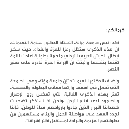
كرمالكم :
أكد رئيس جامعة مؤتة، الأستاذ الدكتور سلامة النعيمات،
أن هذه الذكرى ستظل رمزاً للعزة والفداء، حيث سطّر
أبطال الجيش العربي الأردني ملحمة بطولية أعادت للأمة
ثقتها بنفسها وأثبتت أن الإرادة الحرة قادرة على صنع
النصر
.
وأضاف الدكتور النعيمات: "إن جامعة مؤتة، وهي الجامعة
التي تحمل في اسمها وإرثها معاني البطولة والتضحية،
تعتز بهذه الذكرى الغالية التي تعكس روح الإصرار
والصمود لدى أبناء الأردن ،ونحن إذ نستذكر تضحيات
شهدائنا الأبرار الذين جادوا بأرواحهم فداءً للوطن، فإننا
نجدد العهد على مواصلة العمل والبناء، مستلهمين من
بطولاتهم العزيمة والإرادة لمستقبل أكثر إشراقاً
".