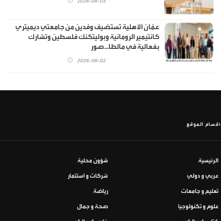
2026-08-03
عمّان الأهلية تستضيف وفدين من جامعتي ديميتري
كانتيمير الرومانية وبوليتكنك فلسطين وتشارك
بفعالية في مالطا...صور
2026-08-02
أقسام الموقع
الرئيسية
شؤون محلية
عربي و دولي
شركات و استثمار
تعليم و جامعات
رياضة
علوم و تكنولوجيا
صحة و جمال