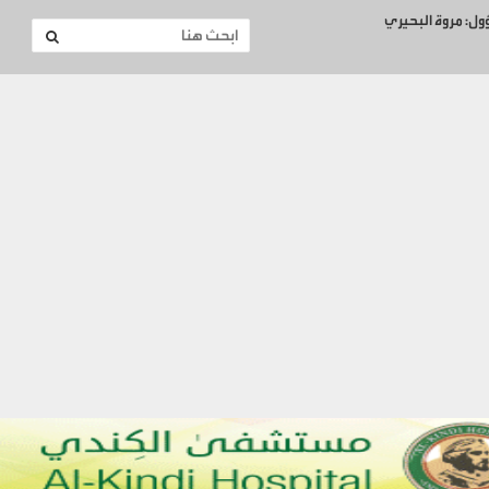
ؤول: مروة البحيري