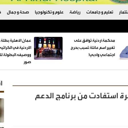
ثمار
تعليم و جامعات
رياضة
علوم و تكنولوجيا
صحة و جمال
ك
ترامب والبنتاغون
محكمة أردنية توافق على
عمان الاهلية بطلة 
تغيير اسم عائلة تسبب بحرج
الأردنية في الكراتي
اجتماعي وادبي!
ووصيفه البطولة للط
صور
ا
وطنية": 235 ألف أسرة استفادت من برنامج الدعم