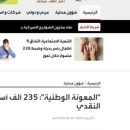
الرئيسية
شؤون محلية
عربي و دولي
شركات و است
شريط الأخبار
نفاد مخزون الصواريخ الأميركية يفجّر خلافًا بين 
‏التنمية الاجتماعية: التحاق 9
أطفال بأسر بديلة وضبط 228
متسولا خلال تموز
/
الرئيسية
شؤون محلية
"المعونة ال
النقدي
الأربعاء-2025-03-26 | 02:06 pm