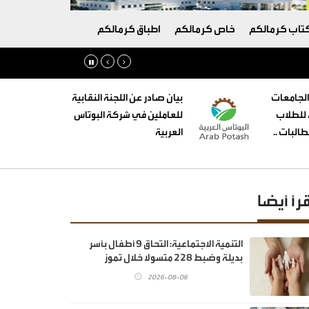
تاب كرمالكم
خاص كرمالكم
اطباق كرمالكم
الجامعات
بيان صادر عن اللجنة النقابية
ه للطلاب
للعاملين في شركة البوتاس
البات ..
العربية
قرأ أيضا
‏التنمية الاجتماعية: التحاق 9 أطفال بأسر
بديلة وضبط 228 متسولا خلال تموز
2026-08-06