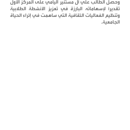
وحصل الطالب علي آل مستنير اليامي على المركز الأول
تقديرًا لإسهاماته البارزة في تعزيز الأنشطة الطلابية
وتنظيم الفعاليات الثقافية التي ساهمت في إثراء الحياة
الجامعية
.