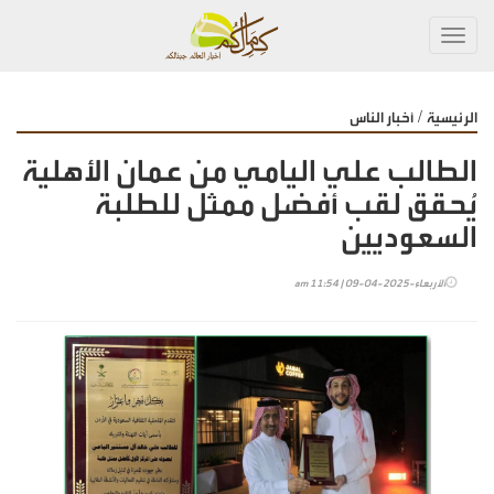
Toggl
navig
/
الرئيسية
أخبار الناس
الطالب علي اليامي من عمان الأهلية
يُحقق لقب أفضل ممثل للطلبة
السعوديين
الأربعاء-2025-04-09 | 11:54 am