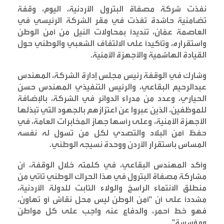
نفذت شركة مصفاة البترول الأردنية، اليوم، وقفة
تضامنية حاشدة نُفذت في مقر الشركة الرئيسي في
العاصمة عمّان، تنديدًا بمحاولات النيل من أمن الوطن
واستقراره، وتأكيدًا على الالتفاف الشعبي والوطني حول
القيادة الهاشمية والأجهزة الأمنية
.
وشارك في الوقفة رئيس مجلس إدارة الشركة، المهندس
عبدالرحيم البقاعي، والرئيس التنفيذي المهندس حسن
الحياري، وعدد من مدراء الدوائر في الشركة، بالإضافة
للموظفين، الذين عبروا عن اعتزازهم بالجهود التي تبذلها
الأجهزة الأمنية، وعلى رأسها جهاز المخابرات العامة، في
حفظ أمن البلاد والتصدي لكل من تسول له نفسه
المساس باستقرار الأردن ووحدة نسيجه الوطني
.
وأكد المهندس البقاعي، في كلمته خلال الوقفة، أن
مشاركة مصفاة البترول في هذا الحراك الوطني تأتي من
منطلق الانتماء الراسخ والولاء الثابت للدولة الأردنية،
مشددًا على أن "أمن الوطن ليس محل نقاش أو تهاون،
فهو خط أحمر، والدفاع عنه واجب على كل مواطن
ومؤسسة
".