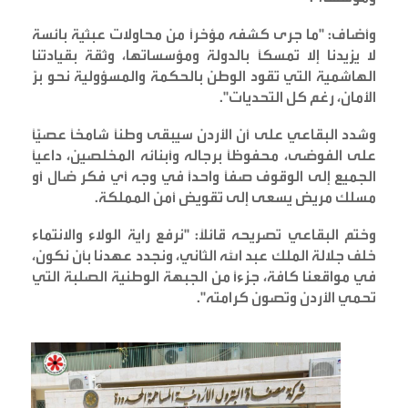
وأضاف: "ما جرى كشفه مؤخراً من محاولات عبثية بائسة
لا يزيدنا إلا تمسكًا بالدولة ومؤسساتها، وثقة بقيادتنا
الهاشمية التي تقود الوطن بالحكمة والمسؤولية نحو برّ
الأمان، رغم كل التحديات
".
وشدد البقاعي على أن الأردن سيبقى وطنًا شامخًا عصيًّا
على الفوضى، محفوظًا برجاله وأبنائه المخلصين، داعيًا
الجميع إلى الوقوف صفًا واحدًا في وجه أي فكر ضال أو
مسلك مريض يسعى إلى تقويض أمن المملكة
.
وختم البقاعي تصريحه قائلاً: "نرفع راية الولاء والانتماء
خلف جلالة الملك عبد الله الثاني، ونجدد عهدنا بأن نكون،
في مواقعنا كافة، جزءًا من الجبهة الوطنية الصلبة التي
تحمي الأردن وتصون كرامته
".