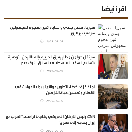
اقرأ أيضا
سوريا.. مقتل جندي وإصابة اثنين بهجوم لمجهولين
شرقي دير الزور
2026-08-08
سينقل جوا من مطار رفيق الحريري إلى الأردن.. توصية
بتسليم السفير الفلسطيني السابق أشرف دبور
2026-08-08
لجنة غزة :،خطة لتطوير مواقع الإيواء المؤقت في
القطاع وتحسين حياة النازحين
2026-08-08
CNN: رئيس الأركان الأمريكي يفاجئ ترامب.. "الحرب مع
إيران بحاجة إلى مخرج"
2026-08-08