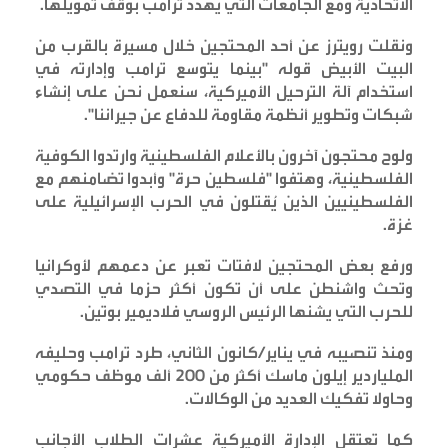
الاتحادية ومع الجامعات التي يهدد ترامب بوقف تمويلها
.
ونقلت رويترز عن أحد المحتجين خلال مسيرة بالقرب من
البيت الأبيض قوله "بينما يتوسع ترامب وإدارته في
استخدام آلة الترحيل الأميركية، سنعمل نحن على إنشاء
شبكات وتطوير أنظمة مقاومة للدفاع عن جيراننا
".
ولوح محتجون آخرون بالأعلام الفلسطينية وارتدوا الكوفية
الفلسطينية، وهتفوا "فلسطين حرة" وأبدوا تضامنهم مع
الفلسطينيين الذين يُقتلون في الحرب الإسرائيلية على
غزة
.
ورفع بعض المحتجين لافتات تعبر عن دعمهم لأوكرانيا
وتحث واشنطن على أن تكون أكثر حزما في التصدي
للحرب التي يشنها الرئيس الروسي فلاديمير بوتين
.
ومنذ تنصيبه في يناير/كانون الثاني، طرد ترامب وحليفه
الملياردير إيلون ماسك أكثر من 200 ألف موظف حكومي
وحاولا تفكيك العديد من الوكالات
.
كما تعتقل الإدارة الأميركية عشرات الطلاب الأجانب