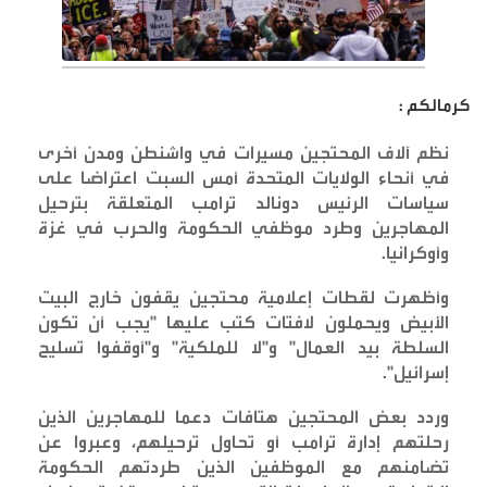
كرمالكم :
نظم آلاف المحتجين مسيرات في واشنطن ومدن أخرى
في أنحاء الولايات المتحدة أمس السبت اعتراضا على
سياسات الرئيس دونالد ترامب المتعلقة بترحيل
المهاجرين وطرد موظفي الحكومة والحرب في غزة
وأوكرانيا
.
وأظهرت لقطات إعلامية محتجين يقفون خارج البيت
الأبيض ويحملون لافتات كتب عليها "يجب أن تكون
السلطة بيد العمال" و"لا للملكية" و"أوقفوا تسليح
إسرائيل
".
وردد بعض المحتجين هتافات دعما للمهاجرين الذين
رحلتهم إدارة ترامب أو تحاول ترحيلهم، وعبروا عن
تضامنهم مع الموظفين الذين طردتهم الحكومة