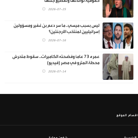
حقوقية لوالدتها وتقطيع جثتها
2026-07-25
ليس بسبب ميسي.. ما سر دعم بن غفير ومسؤولين
إسرائيليين لمنتخب الأرجنتين؟
2026-07-16
عمره 73 عاماً وفضحته الكاميرات.. سقوط متحرش
محطة المترو في مصر (فيديو)
2026-07-14
أقسام الموقع
الرئيسية
شؤون محلية