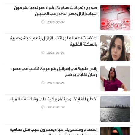
صدوع وتحركات صخرية.. خبراء جيولوجيا يشرحون
أسباب زلزال مصر الذي ارعب الملايين
2026-08-04
احتضنت أطفالها وماتت.. الزلزال ينهي حياة مصرية
بالسكتة القلبية
2026-08-03
رقص طبيبة في إسرائيل يثير موجة غضب في مصر..
وبيان نقابي يوضح
2026-07-26
"خطير للغاية".. مدينة أميركية على وشك نفاد المياه
2026-07-25
انفصام وهستيريا.. أطباء يفسرون سبب قتل محامية