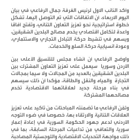
وأكد النائب الاول لرئيس الغرفة جمال الرفاعي في بيان
اليوم الاربعاء، أن الاتفاقات التي تم التوصل إليها، تشكل
خطوة استراتيجية نحو تعزيز التعاون الثنائي، وتفتح آفاقًا
واعدة لتكامل اقتصادي يخدم مصالح البلدين الشقيقين،
ويسهم في تنشيط حركة التبادل التجاري والاستثماري،
وعودة انسيابية حركة السلع والخدمات
.
واوضح الرفاعي أن أنشاء مجلس للتَّنسيق الأعلى بين
الأردن وسوريا سيعمل على تعزيز التعاون المشترك بين
البلدين الشقيقين بالعديد من المجالات ولا سيما بمجالات
التجارة والمياه والنقل والطاقة، مؤكدا أن ذلك سيسهم
في بناء مرحلة جديد لعلاقاتهما الاقتصادية تخدم
مصالحهما المشتركة
وثمّن الرفاعي ما تضمنته المباحثات من تأكيد على تعزيز
العلاقات الثنائية والارتقاء بها، خصوصًا في ضوء التوجه
الأردني لدعم جهود الحكومة السورية في إعادة إعمار
سوريا، والتعافي من تداعيات المرحلة السابقة، بما في
ذلك مواجهة التحديات الاقتصادية واللوجستية المصاحبة