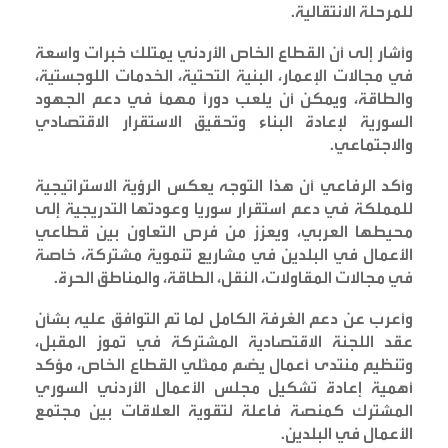
للمرحلة الانتقالية
.
وأشار إلى أن القطاع الخاص الأردني يمتلك خبرات واسعة
في مجالات الإعمار، البنية التحتية، الخدمات اللوجستية،
والطاقة، ويمكن أن يلعب دورًا مهمًا في دعم الجهود
السورية لإعادة البناء وتحقيق الاستقرار الاقتصادي
والاجتماعي
.
وأكد الرفاعي أن هذا التوجه يعكس الرؤية الاستراتيجية
للمملكة في دعم استقرار سوريا وعودتها التدريجية إلى
محيطها العربي، ويعزز من فرص التعاون بين قطاعي
الأعمال في البلدين في مشاريع تنموية مشتركة، خاصة
في مجالات المقاولات، النقل، الطاقة، والمناطق الحرة
.
وأعرب عن دعم الغرفة الكامل لما تم التوافق عليه بشأن
عقد اللجنة الاقتصادية المشتركة في تموز المقبل،
وتنظيم منتدى أعمال يضم ممثلي القطاع الخاص، مؤكد
أهمية إعادة تشكيل مجلس الأعمال الأردني السوري
المشترك كمنصة فاعلة لتقوية العلاقات بين مجتمع
الأعمال في البلدين
.