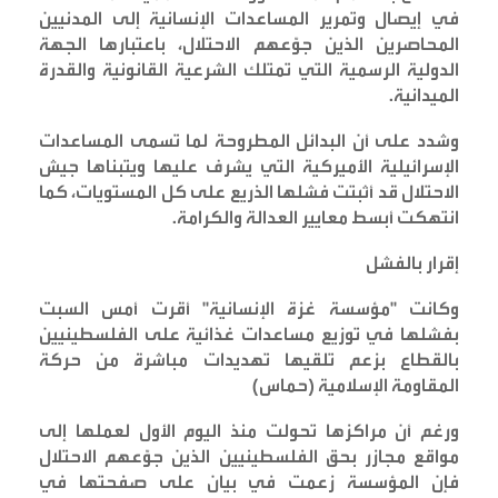
في إيصال وتمرير المساعدات الإنسانية إلى المدنيين
المحاصرين الذين جوّعهم الاحتلال، باعتبارها الجهة
الدولية الرسمية التي تمتلك الشرعية القانونية والقدرة
الميدانية
.
وشدد على أن البدائل المطروحة لما تسمى المساعدات
الإسرائيلية الأميركية التي يشرف عليها ويتبناها جيش
الاحتلال قد أثبتت فشلها الذريع على كل المستويات، كما
انتهكت أبسط معايير العدالة والكرامة
.
إقرار بالفشل
وكانت "مؤسسة غزة الإنسانية" أقرت أمس السبت
بفشلها في توزيع مساعدات غذائية على الفلسطينيين
بالقطاع بزعم تلقيها تهديدات مباشرة من حركة
المقاومة الإسلامية (حماس)
ورغم أن مراكزها تحولت منذ اليوم الأول لعملها إلى
مواقع مجازر بحق الفلسطينيين الذين جوّعهم الاحتلال
فإن المؤسسة زعمت في بيان على صفحتها في