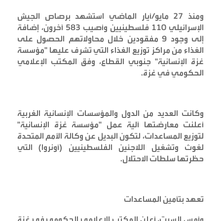
ومنذ 27 مايو/أيار الماضي استشهد برصاص الجيش
الإسرائيلي 110 فلسطينيين وأصيب 583 آخرون، إضافة
إلى وجود 9 مفقودين خلال محاولاتهم الحصول على
الغذاء من مراكز توزيع الغذاء التي تشرف عليها "مؤسسة
غزة الإنسانية" جنوبي القطاع، وفق المكتب الإعلامي
الحكومي في غزة
.
وكانت العديد من الدول والمؤسسات الإنسانية الغربية
أعلنت معارضتها آلية عمل "مؤسسة غزة الإنسانية"
لتوزيع المساعدات، لتكون البديل عن وكالة الأمم المتحدة
لغوث وتشغيل اللاجئين الفلسطينيين (أونروا) التي
حظرتها سلطات الاحتلال
.
تعهد بتأمين المساعدات
وأمس السبت، أعلن المكتب الإعلامي الحكومي في غزة