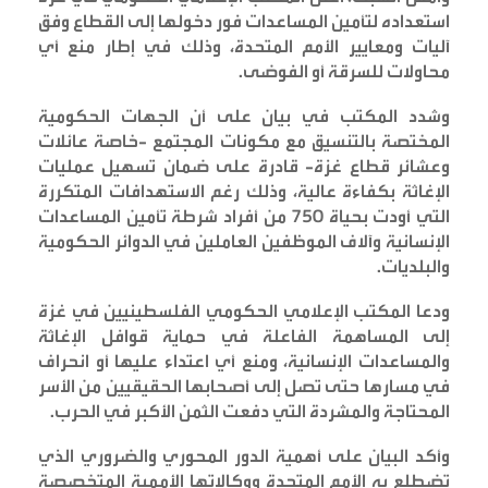
استعداده لتأمين المساعدات فور دخولها إلى القطاع وفق
آليات ومعايير الأمم المتحدة، وذلك في إطار منع أي
محاولات للسرقة أو الفوضى
.
وشدد المكتب في بيان على أن الجهات الحكومية
المختصة بالتنسيق مع مكونات المجتمع -خاصة عائلات
وعشائر قطاع غزة- قادرة على ضمان تسهيل عمليات
الإغاثة بكفاءة عالية، وذلك رغم الاستهدافات المتكررة
التي أودت بحياة 750 من أفراد شرطة تأمين المساعدات
الإنسانية وآلاف الموظفين العاملين في الدوائر الحكومية
والبلديات
.
ودعا المكتب الإعلامي الحكومي الفلسطينيين في غزة
إلى المساهمة الفاعلة في حماية قوافل الإغاثة
والمساعدات الإنسانية، ومنع أي اعتداء عليها أو انحراف
في مسارها حتى تصل إلى أصحابها الحقيقيين من الأسر
المحتاجة والمشردة التي دفعت الثمن الأكبر في الحرب
.
وأكد البيان على أهمية الدور المحوري والضروري الذي
تضطلع به الأمم المتحدة ووكالاتها الأممية المتخصصة