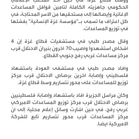
الحكومي جاهزيته الكاملة لتأمين قوافل المساعدات
الإغاثية وإيصالها إلى مستحقيها من الأسر المحتاجة، في
ظل اعتراف ما تسمى بـ"مؤسسة غزة الإنسانية" بفشلها
في توزيع المساعدات
.
وقال مصدر طبي في مستشفيات قطاع غزة إن 4
أشخاص استشهدوا وأصيب 70 آخرون بنيران الاحتلال قرب
مركز مساعدات غربي رفح جنوبي القطاع
.
وأفاد مصدر طبي في مستشفى العودة باستشهاد
فلسطيني وإصابة آخرين برصاص الاحتلال قرب مركز
توزيع للمساعدات على محور نتساريم وسط قطاع غزة
.
وكان مراسل الجزيرة أفاد باستشهاد وإصابة فلسطينيين
برصاص الاحتلال قرب مركز توزيع المساعدات الأميركي
غربي رفح، في حين أشارت وسائل إعلام محلية إلى أن
مركز المساعدات قرب محور نتساريم تابع للشركة
الأميركية أيضا
.