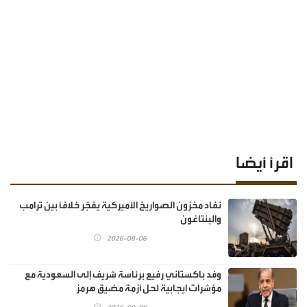
اقرأ أيضا
نفاد مخزون الصواريخ الأميركية يفجّر خلافًا بين ترامب
والبنتاغون
2026-08-06
وفد باكستاني رفيع برئاسة شريف إلى السعودية مع
مؤشرات ايجابية لحل أزمة مضيق هرمز