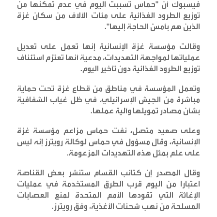
فيسبوك أن "حماس تسببت اليوم في عدم تمكنها من
توزيع الطرود الغذائية على مئات الآلاف من سكان غزة
الذين هم بأمسّ الحاجة إليها
".
وقالت مؤسسة غزة الإنسانية إنها تعمل على تعديل
عملياتها لمواجهة التهديدات، مدعية أنها تعتزم استئناف
توزيع الطرود الغذائية دون تأخير اليوم
.
وتعمل المؤسسة في مناطق من قطاع غزة تحت حماية
مباشرة من الجيش الإسرائيلي، في ظل غياب الشفافية
بشأن مصادر تمويلها وآلية عملها
.
وعلى صعيد متصل، نفت حماس مزاعم مؤسسة غزة
الإنسانية، وقال مسؤول في حماس لوكالة رويترز إنه ليس
على علم بمثل هذه التهديدات المزعومة
.
وقال المصدر إن كتائب القسام ستنشر بعض القناصة
اعتبارا من اليوم قرب الطرق المستخدمة في عمليات
الإغاثة التي تقودها الأمم المتحدة لمنع العصابات
المسلحة من نهب شحنات الأغذية، وفق رويترز
.