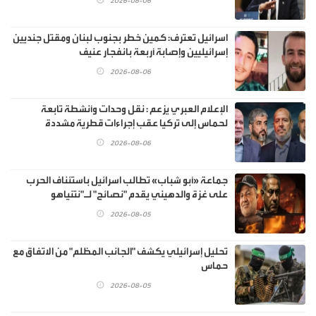
2026-08-06
اسرائيل تعترف: كمين خطر بجنوب لبنان ومقتل جنديين
إسرائيليين وإصابة أربعة بانفجار عنيف
2026-08-06
الإعلام العبري يزعم : نقل وحدات وأنشطة تابعة
لحماس إلى تركيا عقب إجراءات قطرية مشددة
2026-08-06
جماعة «أبو شباب» تطالب اسرائيل باستئناف الحرب
على غزة والدهيني يقدم "نصائح" لـ"نتنياهو
2026-08-05
تحليل إسرائيلي يكشف "الجانب المظلم" من الاتفاق مع
حماس
2026-08-05