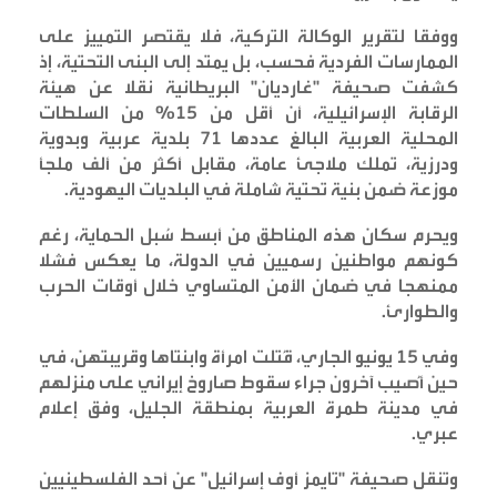
ووفقا لتقرير الوكالة التركية، فلا يقتصر التمييز على
الممارسات الفردية فحسب، بل يمتد إلى البنى التحتية، إذ
كشفت صحيفة "غارديان" البريطانية نقلا عن هيئة
الرقابة الإسرائيلية، أن أقل من 15% من السلطات
المحلية العربية البالغ عددها 71 بلدية عربية وبدوية
ودرزية، تملك ملاجئ عامة، مقابل أكثر من ألف ملجأ
موزعة ضمن بنية تحتية شاملة في البلديات اليهودية
.
ويحرم سكان هذه المناطق من أبسط سُبل الحماية، رغم
كونهم مواطنين رسميين في الدولة، ما يعكس فشلا
ممنهجا في ضمان الأمن المتساوي خلال أوقات الحرب
والطوارئ
.
وفي 15 يونيو الجاري، قُتلت امرأة وابنتاها وقريبتهن، في
حين أُصيب آخرون جراء سقوط صاروخ إيراني على منزلهم
في مدينة طمرة العربية بمنطقة الجليل، وفق إعلام
عبري
.
وتنقل صحيفة "تايمز أوف إسرائيل" عن أحد الفلسطينيين