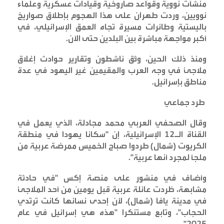
منشآت نووية وقواعد صاروخية وقيادات عسكرية وعلماء
نوويين، وردت طهران على هذا الهجوم بإطلاق صواريخ
باليستية وطائرات مسيرة تجاه العمق الإسرائيلي، في
أكبر مواجهة مباشرة بين البلدين حتى الآن
.
ومنذ ذلك الحين، وثّق ناشطون وتقارير حوادث إغلاق
ملاجئ في وجه العرب والمقيمين غير اليهود في عدة
مناطق بإسرائيل
.
طرد جماعي
وقال الصحفي العربي محمد مجادلة، الذي يعمل في
القناة الـ12 الإسرائيلية، إن "سكانا يهودا في منطقة
الكريوت (شمال) طردوا صباح الخميس ممرضة عربية من
ملجأ لمجرد أنها عربية
".
وأضاف في منشور على منصة إكس "في حادثة
مشابهة، طُردت عائلة عربية قبل يومين من أحد الملاجئ
في مدينة يافا (شمال)، لأن إحدى نسائها كانت ترتدي
الحجاب"، وتابع مستنكرا "هذه هي إسرائيل في عام
".
2025