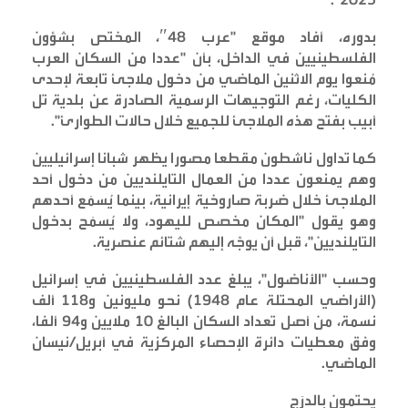
بدوره، أفاد موقع "عرب 48″، المختص بشؤون
الفلسطينيين في الداخل، بأن "عددا من السكان العرب
مُنعوا يوم الاثنين الماضي من دخول ملاجئ تابعة لإحدى
الكليات، رغم التوجيهات الرسمية الصادرة عن بلدية تل
أبيب بفتح هذه الملاجئ للجميع خلال حالات الطوارئ
".
كما تداول ناشطون مقطعا مصورا يظهر شبانا إسرائيليين
وهم يمنعون عددا من العمال التايلنديين من دخول أحد
الملاجئ خلال ضربة صاروخية إيرانية، بينما يُسمَع أحدهم
وهو يقول "المكان مخصص لليهود، ولا يُسمَح بدخول
التايلنديين"، قبل أن يوجّه إليهم شتائم عنصرية
.
وحسب "الأناضول"، يبلغ عدد الفلسطينيين في إسرائيل
(الأراضي المحتلة عام 1948) نحو مليونين و118 ألف
نسمة، من أصل تعداد السكان البالغ 10 ملايين و94 ألفا،
وفق معطيات دائرة الإحصاء المركزية في أبريل/نيسان
الماضي
.
يحتمون بالدرَج