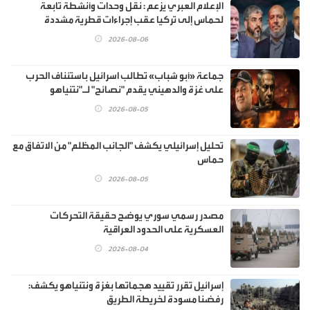
الإعلام العبري يزعم : نقل وحدات وأنشطة تابعة
لحماس إلى تركيا عقب إجراءات قطرية مشددة
2026-08-06
جماعة «أبو شباب» تطالب اسرائيل باستئناف الحرب
على غزة والدهيني يقدم "نصائح" لـ"نتنياهو
2026-08-05
تحليل إسرائيلي يكشف "الجانب المظلم" من الاتفاق مع
حماس
2026-08-05
مصدر رسمي سوري يوضح حقيقة التحركات
العسكرية على الحدود العراقية
2026-08-04
إسرائيل تقرر تقييد هجماتها بغزة ونتنياهو يكشف:
رفضنا مسودة لخريطة الطريق