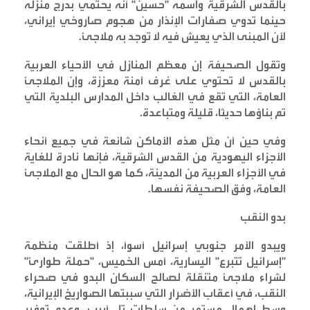
بالقدس الشرقية واسمه "حسين" أنه يحتمي بدرج منزله
حينما تدوي صفارات الإنذار من هجوم صاروخي إيراني،
لأن المبنى الذي يعيش فيه لا توجد به ملاجئ
.
وتقول الصحيفة إن معظم المنازل في الأحياء العربية
بالقدس لا تحتوي على غرف آمنة معززة، وإن الملاجئ
العامة، التي تقع في الغالب داخل المدارس البلدية التي
تم بناؤها حديثا، قليلة ومتباعدة
.
وفي حين أن مثل هذه الأماكن شائعة في جميع أنحاء
الأجزاء اليهودية من القدس الشرقية، فإنها نادرة للغاية
في الأجزاء العربية من المدينة، كما هو الحال مع الملاجئ
العامة، وفق الصحيفة نفسها
.
بدو النقب
ويبدو الأمر جنوبي إسرائيل أسوأ، إذ أطلقت منظمة
"إسرائيل تتبرع" اليسارية، أمس الخميس، "حملة طوارئ"
لشراء ملاجئ متنقلة لصالح السكان البدو في صحراء
النقب، في أعقاب الأضرار التي سببتها الصواريخ الإيرانية،
وسط إهمال مستمر من سلطات تل أبيب، وعدم توفير