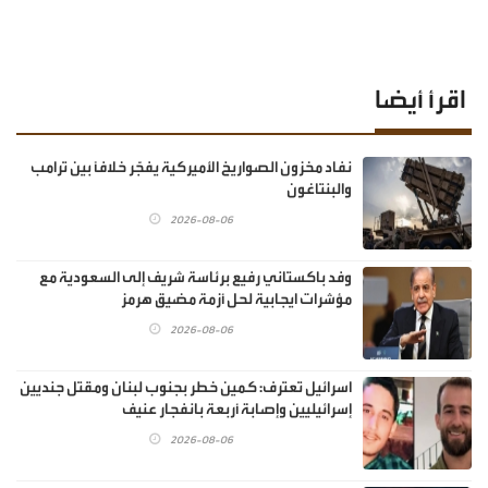
اقرأ أيضا
نفاد مخزون الصواريخ الأميركية يفجّر خلافًا بين ترامب
والبنتاغون
2026-08-06
وفد باكستاني رفيع برئاسة شريف إلى السعودية مع
مؤشرات ايجابية لحل أزمة مضيق هرمز
2026-08-06
اسرائيل تعترف: كمين خطر بجنوب لبنان ومقتل جنديين
إسرائيليين وإصابة أربعة بانفجار عنيف
2026-08-06