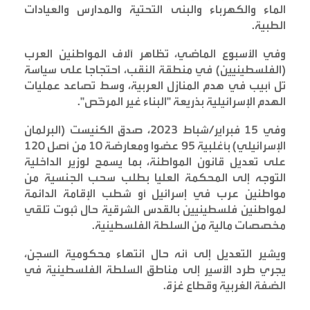
الماء والكهرباء والبنى التحتية والمدارس والعيادات
الطبية
.
وفي الأسبوع الماضي، تظاهر آلاف المواطنين العرب
(الفلسطينيين) في منطقة النقب، احتجاجا على سياسة
تل أبيب في هدم المنازل العربية، وسط تصاعد عمليات
الهدم الإسرائيلية بذريعة "البناء غير المرخّص
".
وفي 15 فبراير/شباط 2023، صدق الكنيست (البرلمان
الإسرائيلي) بأغلبية 95 عضوا ومعارضة 10 من أصل 120
على تعديل قانون المواطنة، بما يسمح لوزير الداخلية
التوجه إلى المحكمة العليا بطلب سحب الجنسية من
مواطنين عرب في إسرائيل أو شطب الإقامة الدائمة
لمواطنين فلسطينيين بالقدس الشرقية حال ثبوت تلقي
مخصصات مالية من السلطة الفلسطينية
.
ويشير التعديل إلى أنه حال انتهاء محكومية السجن،
يجري طرد الأسير إلى مناطق السلطة الفلسطينية في
الضفة الغربية وقطاع غزة
.