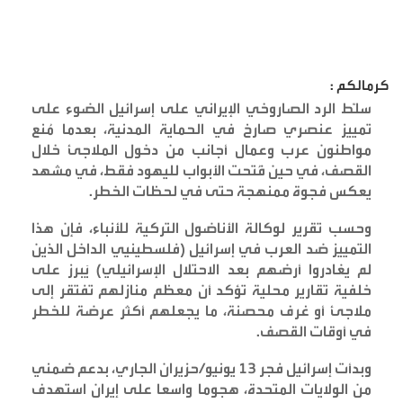
كرمالكم :
سلّط الرد الصاروخي الإيراني على إسرائيل الضوء على
تمييز عنصري صارخ في الحماية المدنية، بعدما مُنع
مواطنون عرب وعمال أجانب من دخول الملاجئ خلال
القصف، في حين فُتحت الأبواب لليهود فقط، في مشهد
يعكس فجوة ممنهجة حتى في لحظات الخطر
.
وحسب تقرير لوكالة الأناضول التركية للأنباء، فإن هذا
التمييز ضد العرب في إسرائيل (فلسطينيي الداخل الذين
لم يغادروا أرضهم بعد الاحتلال الإسرائيلي) يَبرز على
خلفية تقارير محلية تؤكد أن معظم منازلهم تفتقر إلى
ملاجئ أو غرف محصنة، ما يجعلهم أكثر عرضة للخطر
في أوقات القصف
.
وبدأت إسرائيل فجر 13 يونيو/حزيران الجاري، بدعم ضمني
من الولايات المتحدة، هجوما واسعا على إيران استهدف