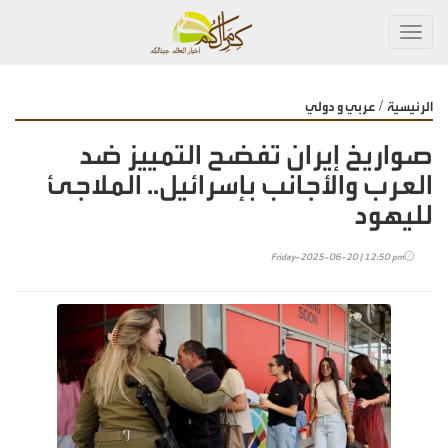
Toggl
navig
/
الرئيسية
عربي و دولي
صواريخ إيران تفضح التمييز ضد
العرب والأجانب بإسرائيل.. الملاجئ
لليهود
Friday-2025-06-20 | 12:50 pm