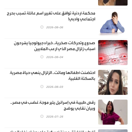
محكمة أردنية توافق على تغيير اسم عائلة تسبب بحرج
اجتماعي وادبي!
2026-08-06
صدوع وتحركات صخرية.. خبراء جيولوجيا يشرحون
أسباب زلزال مصر الذي ارعب الملايين
2026-08-04
احتضنت أطفالها وماتت.. الزلزال ينهي حياة مصرية
بالسكتة القلبية
2026-08-03
رقص طبيبة في إسرائيل يثير موجة غضب في مصر..
وبيان نقابي يوضح
2026-07-26