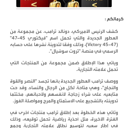
كرمالكم :
كشف الرئيس الأميركي، دونالد ترامب، عن مجموعة من
العطور الجديدة والتي تحمل اسم "فيكتوري 45-47
"
(Victory 45-47)
، وذلك وفقًا لتدوينة نشرها على حسابه
الرسمي في منصة "تروث سوشيال
".
ويأتي هذا الإطلاق ضمن مجموعة من المنتجات التي
تحمل علامته التجارية
.
ووصف ترامب العطور الجديدة بأنها تجسد "النصر والقوة
والنجاح"، وهي متاحة لكل من الرجال والنساء. وقد حث
متابعيه على شراء زجاجة لأنفسهم ولأحبائهم، مختتمًا
تدوينته بالتشجيع على الاستمتاع والمرح ومواصلة الفوز
.
وتأتي هذه الخطوة بعد إطلاق ترامب منتجات أخرى في
الفترة الأخيرة، مثل أحذية رياضية تحمل توقيعه، وذلك
في إطار سعيه لتوسيع نطاق علامته التجارية وجمع