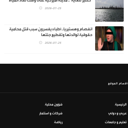
"خطير للغاية".. مدينة أميركية على وشك نفاد المياه
2026-07-25
انفصام وهستيريا.. أطباء يفسرون سبب قتل محامية
حقوقية لوالدتها وتقطيع جثتها
2026-07-25
أقسام الموقع
الرئيسية
شؤون محلية
عربي و دولي
شركات و استثمار
تعليم و جامعات
رياضة