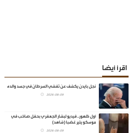
اقرأ أيضا
نجل بايدن يكشف عن تفشي السرطان في جسد والده
2026-08-09
أول ظهور.. فيديو لبشار الجعفري بحفل صاخب في
موسكو يثير غضبا (شاهد)
2026-08-09