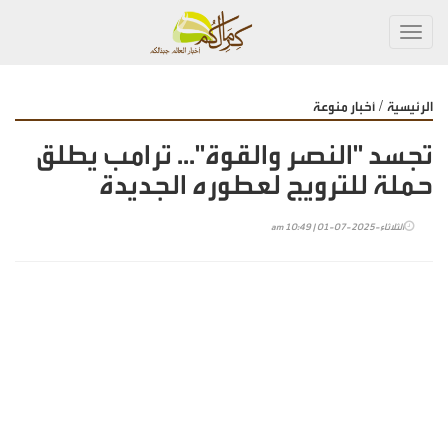
Toggl
navig
/
الرئيسية
أخبار منوعة
تجسد "النصر والقوة"... ترامب يطلق
حملة للترويج لعطوره الجديدة
الثلاثاء-2025-07-01 | 10:49 am