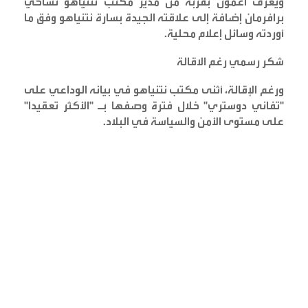
ويعرف أغمون بقربه من مدير مكتب نتنياهو تساحي
برافرمان إضافة إلى علاقته الجيدة بسارة نتنياهو وفق ما
أوردته وسائل إعلام محلية
.
شكر رسمي رغم الاقالة
ورغم الإقالة، أثنى مكتب نتنياهو في بيانه الوداعي على
"تفاني دوستري" خلال فترة وصفها بـ "الأكثر تعقيدا"
على مستوى الأمن والسياسة في البلاد
.