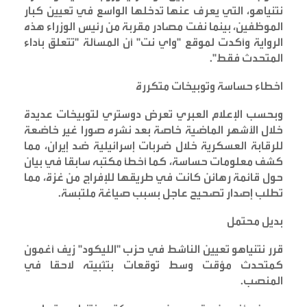
نتنياهو، التي يعرف عنها تدخلها الواسع في تعيين كبار
الموظفين، بينما نفت مصادر مقربة من رئيس الوزراء هذه
الرواية وأكدت لموقع "واي نت" أن المسألة "تتعلق بأداء
المتحدث فقط
".
اخطاء حساسة وتوبيخات متكررة
وبحسب الإعلام العبري تعرض دوستري لتوبيخات عديدة
خلال الأشهر الماضية خاصة بعد نشره صورا غير خاضعة
للرقابة العسكرية خلال ضربات إسرائيلية ضد إيران، مما
كشف معلومات حساسة، كما أخطأ مكتبه سابقا في بيان
حول قائمة رهائن كانت في طريقها للإفراج من غزة، مما
تطلب إصدار تصحيح عاجل بسبب صياغة ملتبسة
.
بديل محتمل
قرر نتنياهو تعيين الناشط في حزب "الليكود" زيف أغمون
كمتحدث مؤقت وسط توقعات بتثبيته لاحقا في
المنصب
.