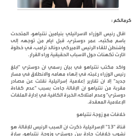
كرمالكم :
أقال رئيس الوزراء الاسرائيلي بنيامين نتنياهو، المتحدث
باسم مكتبه، عمر دوستري، قبل أيام من توجهه إلى
واشنطن للقاء الرئيس الأميركي دونالد ترامب، في خطوة
أثارت تكهنات حول الأسباب الحقيقية وراء القرار
.
وأكد مكتب نتنياهو في بيان رسمي أن دوستري "أبلغ
رئيس الوزراء رغبته في إنهاء مهامه والانطلاق في مسار
جديد" إلا أن تقارير إعلامية إسرائيلية نقلت عن مصادر
مقربة من نتنياهو أن الإقالة جاءت بسبب "عدم كفاءة
دوستري" وعدم امتلاكه الخبرة الكافية في إدارة الملفات
الإعلامية المعقدة
.
خلافات مع زوجة نتنياهو
قناة "13" الإسرائيلية ذكرت أن السبب الرئيس للإقالة هو
نشوب خلافات حادة بين دوستري وزوجة نتنياهو، سارة