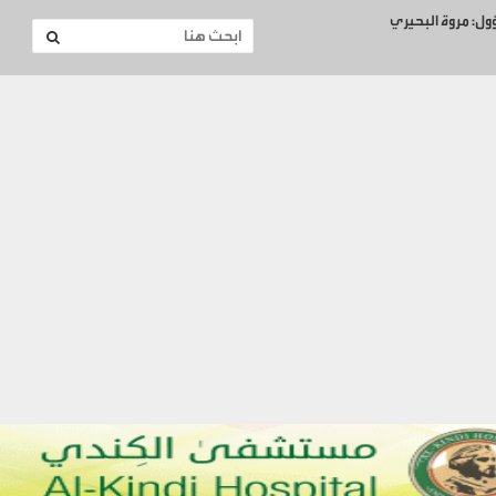
ؤول: مروة البحيري