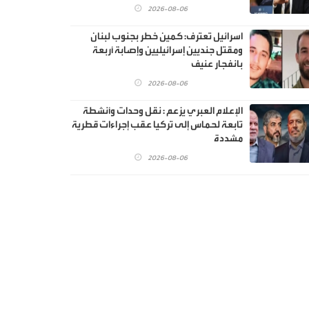
2026-08-06
اسرائيل تعترف: كمين خطر بجنوب لبنان
ومقتل جنديين إسرائيليين وإصابة أربعة
بانفجار عنيف
2026-08-06
الإعلام العبري يزعم : نقل وحدات وأنشطة
تابعة لحماس إلى تركيا عقب إجراءات قطرية
مشددة
2026-08-06