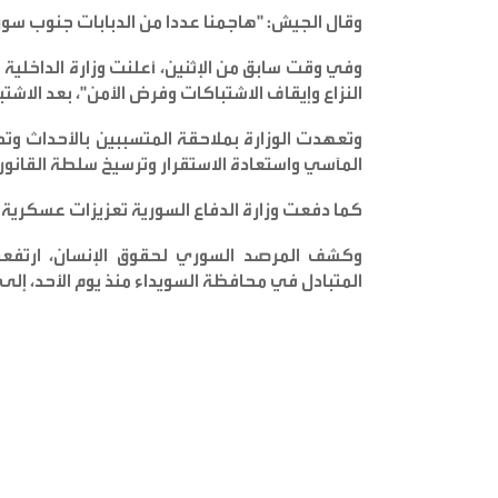
وقال الجيش: "هاجمنا عددا من الدبابات جنوب سوري
وفي وقت سابق من الإثنين، أعلنت وزارة الداخلية 
النزاع وإيقاف الاشتباكات وفرض الأمن"، بعد الاشتب
وتعهدت الوزارة بملاحقة المتسببين بالأحداث وت
المآسي واستعادة الاستقرار وترسيخ سلطة القانون
كما دفعت وزارة الدفاع السورية تعزيزات عسكرية 
وكشف المرصد السوري لحقوق الإنسان، ارتفعت
المتبادل في محافظة السويداء منذ يوم الأحد، إلى 64 قتيلا