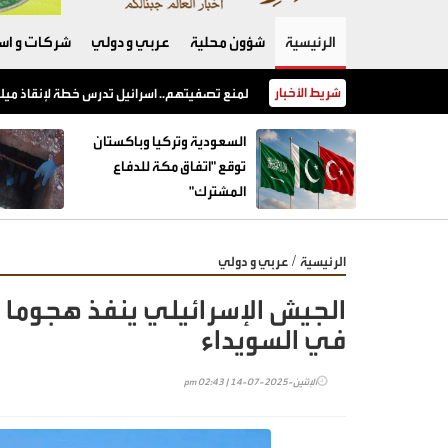
الرئيسية
شؤون محلية
عربي و دولي
شركات و است
شريط الأخبار
السعودية وتركيا وباكستان توقع "اتفاق مكة للدفاع المشترك"
السعودية وتركيا وباكستان
توقع "اتفاق مكة للدفاع
المشترك"
/
الرئيسية
عربي و دولي
الجيش الإسرائيلي ينفذ هجوما 
في السويداء
الإثنين-2025-07-14 | 02:43 pm