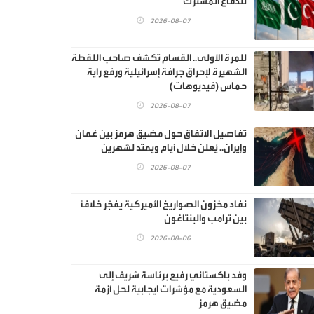
للدفاع المشترك"
2026-08-07
للمرة الأولى.. القسام تكشف صاحب اللقطة
الشهيرة لإحراق جرافة إسرائيلية ورفع راية
حماس (فيديوهات)
2026-08-07
تفاصيل الاتفاق حول مضيق هرمز بين عُمان
وإيران.. يُعلن خلال أيام ويمتد لشهرين
2026-08-07
نفاد مخزون الصواريخ الأميركية يفجّر خلافًا
بين ترامب والبنتاغون
2026-08-06
وفد باكستاني رفيع برئاسة شريف إلى
السعودية مع مؤشرات ايجابية لحل أزمة
مضيق هرمز