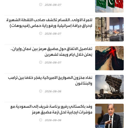
2026-08-07
للمرة الأولى.. القسام تكشف صاحب اللقطة الشهيرة
لإحراق جرافة إسرائيلية ورفع راية حماس (فيديوهات)
2026-08-07
تفاصيل الاتفاق حول مضيق هرمز بين عُمان وإيران..
يُعلن خلال أيام ويمتد لشهرين
2026-08-07
نفاد مخزون الصواريخ الأميركية يفجّر خلافًا بين ترامب
والبنتاغون
2026-08-06
وفد باكستاني رفيع برئاسة شريف إلى السعودية مع
مؤشرات ايجابية لحل أزمة مضيق هرمز
2026-08-06