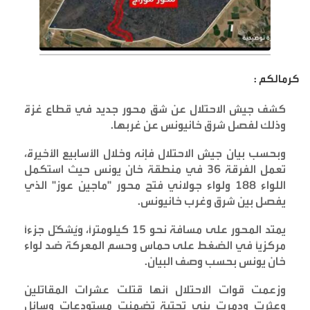
كرمالكم :
كشف جيش الاحتلال عن شق محور جديد في قطاع غزة
وذلك لفصل شرق خانيونس عن غربها
.
وبحسب بيان جيش الاحتلال فإنه وخلال الأسابيع الأخيرة،
تعمل الفرقة 36 في منطقة خان يونس حيث استكمل
اللواء 188 ولواء جولاني فتح محور "ماجين عوز" الذي
يفصل بين شرق وغرب خانيونس
.
يمتد المحور على مسافة نحو 15 كيلومترًا، ويُشكّل جزءًا
مركزيًا في الضغط على حماس وحسم المعركة ضد لواء
خان يونس بحسب وصف البيان
.
وزعمت قوات الاحتلال أنها قتلت عشرات المقاتلين
وعثرت ودمرت بنى تحتية تضمنت مستودعات وسائل