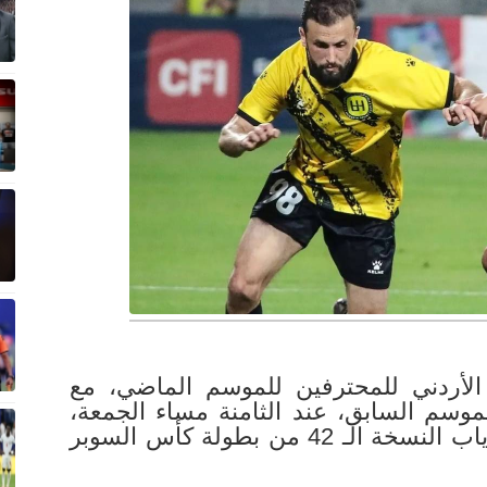
الأردني للمحترفين للموسم الماضي، مع
وسم السابق، عند الثامنة مساء الجمعة،
على ملعب الحسن في إربد، ضمن إياب النسخة الـ 42 من بطولة كأس السوبر