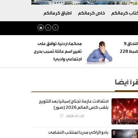
تاب كرمالكم
خاص كرمالكم
اطباق كرمالكم
‏التنمية الاجتماعية: التحاق 9
محكمة أردنية توافق على
أطفال بأسر بديلة وضبط 228
تغيير اسم عائلة تسبب بحرج
اجتماعي وادبي!
قرأ أيضا
احتفالات عارمة تجتاح إسبانيا بعد التتويج
بلقب كأس العالم 2026 (صور)
2026-07-20
بادو الزاكي مدربا لمنتخب النشامى