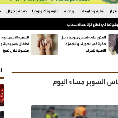
ثمار
تعليم و جامعات
رياضة
علوم و تكنولوجيا
صحة و جمال
ك
العثور على شخص متوفيًا داخل
حفرة في الكورة.. والأجهزة
الأمنية تتحرك
متسولا خلال تموز
ا
س السوبر مساء اليوم