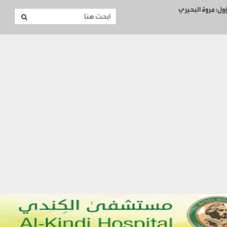
ؤول: مروة البحيري