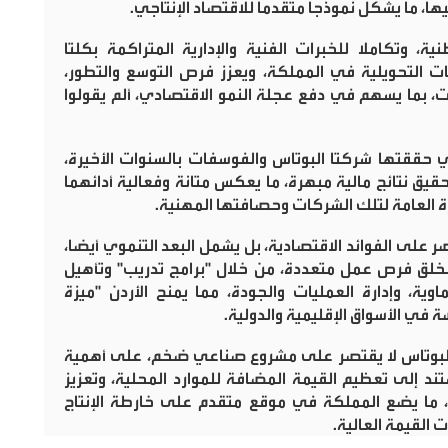
، ما يشكل نموذجا متقدما للاقتصاد الإنتاجي
.
ية، وتكاملا للخبرات الفنية والإدارية المتراكمة بكلتا
ات التحويلية في المملكة، ويعزز فرص التوسع والتطور،
، بما يسهم في دفع عجلة النمو الاقتصادي، ألم يقولوا
 حققتها شركتا البوتاس والفوسفات بالسنوات الأخيرة،
حقيق نتائج مالية مبهرة، ما يعكس متانة وفعالية أدائهما
ارة العامة لتلك الشركات وحصافتها المهنية
.
صر على الفوائد الاقتصادية، بل يشمل البعد التنموي أيضا،
خلق فرص عمل متعددة، من خلال "برامج تدريب" وتأهيل
ة، وإدارة العمليات والجودة، مما يمنح الأردن "ميزة
في الأسواق الإقليمية والدولية
.
البوتاس لا يقتصر على مشروع صناعي ضخم، على أهمية
د إلى تعظيم القيمة المضافة للموارد المحلية، وتعزيز
ي، ما يضع المملكة في موقع متقدم على خارطة الإنتاج
 القيمة العالية
.