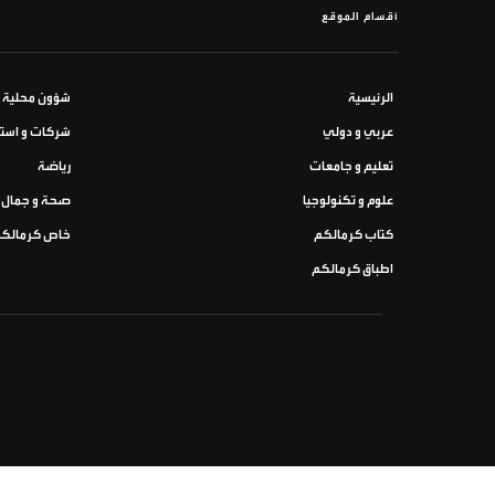
أقسام الموقع
الرئيسية
شؤون محلية
عربي و دولي
شركات و استث
تعليم و جامعات
رياضة
علوم و تكنولوجيا
صحة و جمال
كتاب كرمالكم
خاص كرمالك
اطباق كرمالكم