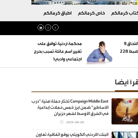
تاب كرمالكم
خاص كرمالكم
اطباق كرمالكم
‏التنمية الاجتماعية: التحاق 9
محكمة أردنية توافق على
أطفال بأسر بديلة وضبط 228
تغيير اسم عائلة تسبب بحرج
اجتماعي وادبي!
قرأ أيضا
Campaign Middle East تختار حملة أمنية "درب
الأساطير" ضمن أبرز خمس حملات إبداعية
في الشرق الأوسط لشهر حزيران
2026-08-06
البنك الأردني الكويتي يوقع اتفاقية تعاون