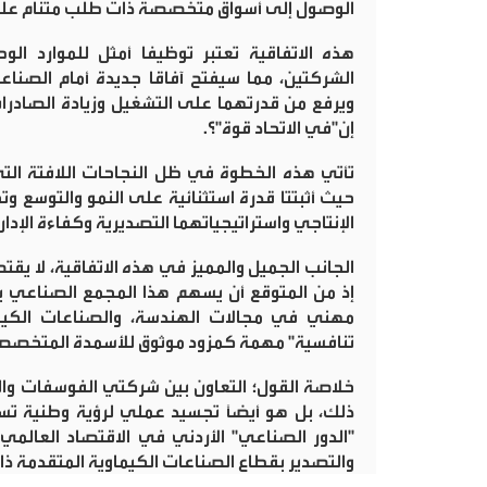
الوصول إلى أسواق متخصصة ذات طلب متنام عليها
هذه الاتفاقية تعتبر توظيفا أمثل للموارد الوطن
الشركتين، مما سيفتح آفاقا جديدة أمام الصناع
ويرفع من قدرتهما على التشغيل وزيادة الصادرات
إن"في الاتحاد قوة"؟
.
تأتي هذه الخطوة في ظل النجاحات اللافتة التي
حيث أثبتتا قدرة استثنائية على النمو والتوسع وت
الإنتاجي واستراتيجياتهما التصديرية وكفاءة الإد
الجانب الجميل والمميز في هذه الاتفاقية، لا يقت
إذ من المتوقع أن يسهم هذا المجمع الصناعي ب
مهني في مجالات الهندسة، والصناعات الكيماوي
تنافسية" مهمة كمزود موثوق للأسمدة المتخصصة 
خلاصة القول؛ التعاون بين شركتي الفوسفات و
ذلك، بل هو أيضاً تجسيد عملي لرؤية وطنية تستن
"الدور الصناعي" الأردني في الاقتصاد العالم
والتصدير بقطاع الصناعات الكيماوية المتقدمة ذات