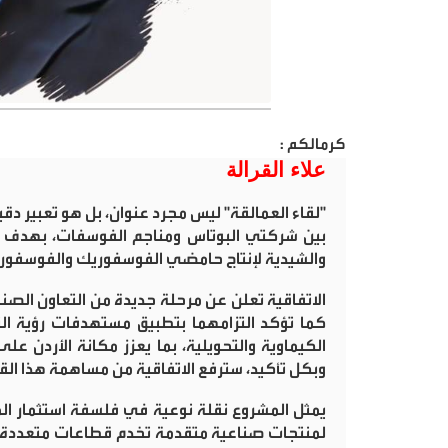
كرمالكم :
علاء القرالة
"
لقاء العمالقة" ليس مجرد عنوان، بل هو تعبير دقي
بين شركتي البوتاس ومناجم الفوسفات، بهدف 
والشيدية لإنتاج حامضي الفوسفوريك والفوسفوريك
الاتفاقية تعلن عن مرحلة جديدة من التعاون الصن
كما تؤكد التزامهما بتطبيق مستهدفات رؤية الت
الكيماوية والتحويلية، بما يعزز مكانة الأردن ع
وبكل تأكيد، سترفع الاتفاقية من مساهمة هذا الق
يمثل المشروع نقلة نوعية في فلسفة استثمار الم
لمنتجات صناعية متقدمة تخدم قطاعات متعددة؛ كال