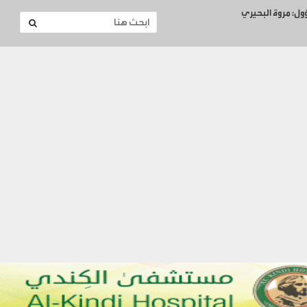
ؤول: مروة البحيري