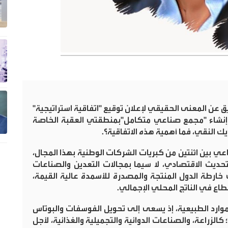
ق عن المعنى الحقيقي لإعلان توقيع "اتفاقية استراتيجية"
إنشاء "مجمع صناعي متكامل"بمنطقتي العقبة الخاصة
 النقي، فما أهمية هذه الاتفاقية؟
.
اعي بين اثنتين من كبريات الشركات الوطنية بهذا المجال،
حديث الاقتصادي، لا سيما بمجالات التعدين والصناعات
لى خارطة الدول المنتجة والمصدرة للأسمدة عالية القيمة،
طاع في الناتج المحلي الإجمالي
.
وارد الطبيعية، إذ يسعى إلى تحويل الفوسفات والبوتاس
زراعة، والصناعات الدوائية والتجميلية والغذائية، لأجل