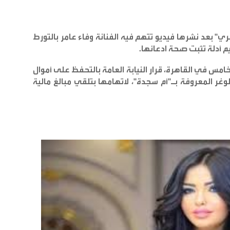
 بعد نشرها فيديو تتهم فيه الفنانة وفاء عامر بالتورط
م أدلة تثبت صحة ادعائها
.
امس في القاهرة، قرار النيابة العامة بالتحفظ على أموال
وغر المعروفة بـ"أم سجدة"، لاتهامها بتلقي مبالغ مالية