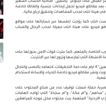
صر القبض على البلوغر "ياسمين" صاحبة الحساب الشهير
 بعد مقاطع فيديو تحمل إيحاءات جنسية وألفاظًا خادشة
ر في هيئة أنثى لجذب المشاهدات وتحقيق أرباح مالية
.
يست أنثى كما روّجت لنفسها عبر حساباتها على مواقع
طع فيديو على هيئة أنثى جميلة لجذب الرجال والشباب
 الخاصة بالمتهم، كما عثرت قوات الأمن بحوزتها على
الأنشطة التي تمارسها وتروج لها عبر الإنترنت
.
إلى ذلك، قررت جهات التحقيق حبس البلوغر "ياسمين" 4 أيام على ذمة التحقيقات، لاتهامه بالنصب وانتحال
بث ونشر مقاطع فيديو خادشة للحياء، والإساءة لاستخدام
تمعية
.
 المصرية حملة شملت توقيف عدد من صناع المحتوى على
"مداهم"، و"أم مكة"، و"أم سجدة" التي تواجه اتهامات
سوزي الأردنية" المتهمة ببث محتوى مخل موجه للمراهقين