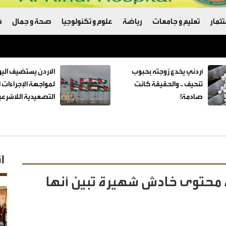
ثمار
تعليم و جامعات
رياضة
علوم و تكنولوجيا
صحة و جمال
ك
تكامل لأنظمة حماية البيانات وأمن المعلومات واستمرارية الأعمال
أردني يخدع زوجته بحبوب
الاردن يستضيف اليو
تنحيف .. والحقيقة كانت
لمواجهة الإجراءات ا
صادمة!
التصعيدية اللاشرعي
ا
محتوى خادش شهيرة تبين أنها