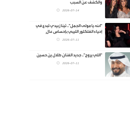
والكشف عن السبب
2026-07-14
"الله يا مولى الجمل".. تينا زبيدي تُبدع في
إحياء الفلكلور الليبي بإحساسٍ عالٍ
2026-07-11
"اللي يروح".. جديد الفنان طلال ين حسين
2026-07-11