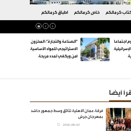
تاب كرمالكم
خاص كرمالكم
اطباق كرمالكم
م اجتماعا
"الصناعة والتجارة": المخزون
لإسرائيلية
الاستراتيجي للمواد الأساسية
ة
آمن ويكفي لمدد مريحة
قرأ أيضا
فرقة عمان الأهلية تتألّق وسط جمهور حاشد
بمهرجان جرش
2026-08-02