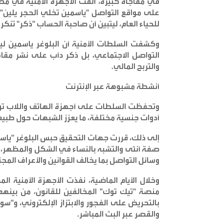
في مفاجأة كبيرة، ألقت الأجهزة الأمنية في م
على مواقع التواصل "ياسمين تخلي الحجر يلين"،
للحياء العام، ليتبين أن صاحبة الحساب "ذكر" تنك
وكشفت السلطات الأمنية أن البلوغر ياسمين ل
التواصل الاجتماعي، بل ذكر دأب على نشر مقا
والتربح المالي
.
أنشطة مشبوهة عبر الإنترنت
وتحفظت السلطات على أجهزة الهاتف واللاب توب
أدوات جنسية مختلفة، ما يعزز الشبهات حول طبيعة 
صفة أنثى والتشبه بالنساء في الشكل والمظهر، و
وسائل التواصل بما يخالف القوانين والأعراف المج
وخلال الأيام الماضية، نفذت الأجهزة الأمنية
منصة "تيك توك" المخالفين للقانون، من بينهم 
بالتحريض على الفجور والابتزاز الإلكتروني، و"
والقصر عبر البث المباشر
.