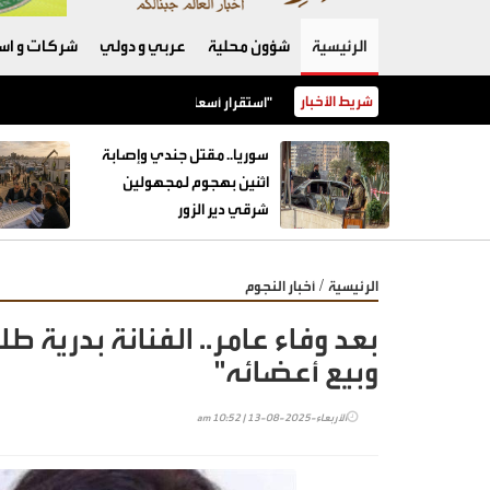
الرئيسية
شؤون محلية
عربي و دولي
شركات و است
شريط الأخبار
استقرار أسعار أصناف عديدة من الخضار مع ورود كميات وافرة إلى "السوق المركزي"
سوريا.. مقتل جندي وإصابة
اثنين بهجوم لمجهولين
شرقي دير الزور
/
الرئيسية
أخبار النجوم
بعد وفاء عامر.. الفنانة بدرية 
وبيع أعضائه"
الأربعاء-2025-08-13 | 10:52 am