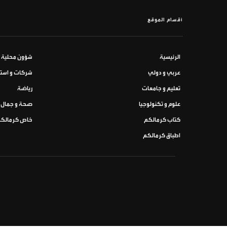
أقسام الموقع
الرئيسية
شؤون محلية
عربي و دولي
شركات و استث
تعليم و جامعات
رياضة
علوم و تكنولوجيا
صحة و جمال
كتاب كرمالكم
خاص كرمالك
اطباق كرمالكم