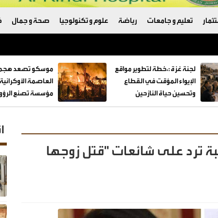
ثمار
تعليم و جامعات
رياضة
علوم و تكنولوجيا
صحة و جمال
ك
لجنة غزة :،خطة لتطوير مواقع
موسكو تصعد هجما
الإيواء المؤقت في القطاع
العاصمة الأوكراني
وتحسين حياة النازحين
مؤسسة تصنع الرؤوس
ا
طلبة ترد على شائعات "قتل زوجها