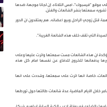
لى موقع "فيسبوك"، أمس الثلاثاء، إن لجانا موجهة ضدها
تشويه سمعتها بنشر الشائعات والفتن
.
مة قتل زوجي الراحل وبيع أعضائه. هم يعتقدون أن الدور
لسيدة التي تقف خلف هذه الشائعة الغريبة
".
كدة أن هذه الشائعات مست سمعتها وأثرت عليها وعلى
رها يدفعانها للخروج للدفاع عن نفسها أمام كل هذه
ئعات، خاصة أنها أثرت على سمعتها، وشددت على أنها
مر خلال الأيام الماضية عدة شائعات طالتها حول تورطها
مها بالضلوع في وفاة لاعب الكرة السابق إبراهيم شيكا،