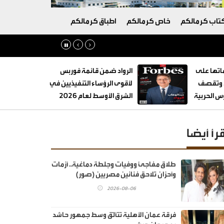
تاب كرمالكم
خاص كرمالكم
اطباق كرمالكم
تها على
الرواد ضمن قائمة فوربس
ة وتقصف
لأقوى الرؤساء التنفيذيين في
 الحربية
الشرق الأوسط لعام 2026
قرأ أيضا
طلاق مفاجئ ووفيات وجلطة دماغية.. أزمات
وأحزان تلاحق فنانين مصريين (صور)
2026-08-06
فرقة عمان الأهلية تتألّق وسط جمهور حاشد