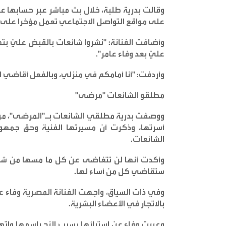
وقالت بدرية طلبة، خلال بث مباشر عبر حسابها ع
على مواقع التواصل الاجتماعي تعمل مؤخرا على 
وأضافت الفنانة: "نشروا شائعات بالقبض عليّ بته
عليّ بعد وفاء عامر
".
وأردفت: "أنا أمامكم في منزلي، وبالفعل أقاضي ا
مطلقو الشائعات "مرضى
"
ووصفت بدرية مطلقي الشائعات بـ"المرضى"، مؤ
أسرتها، وذكرت أن مسيرتها الفنية وحق جمهو
الشائعات
.
وأكدت أنها لن تتغاضى عن كل ما مسها من شا
ستقاضي كل من أساء لها
.
وفي ذات السياق، واجهت الفنانة المصرية وفاء عا
بالاتجار في الأعضاء البشرية
.
وعبرت وفاء عن استيائها بسبب الزج باسمها واتها