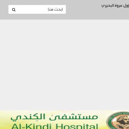
ؤول: مروة البحيري