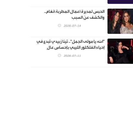
الحبس لمديرة أعمال المطربة أنغام..
والكشف عن السبب
2026-07-14
"الله يا مولى الجمل".. تينا زبيدي تُبدع في
إحياء الفلكلور الليبي بإحساسٍ عالٍ
2026-07-11