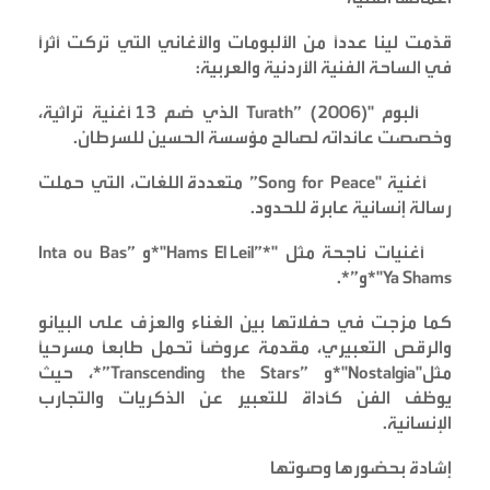
قدّمت لينا عددًا من الألبومات والأغاني التي تركت أثرًا
في الساحة الفنية الأردنية والعربية
:
ألبوم
"Turath” (2006)
الذي ضم 13 أغنية تراثية،
وخصصت عائداته لصالح مؤسسة الحسين للسرطان
.
أغنية
"Song for Peace”
متعددة اللغات، التي حملت
رسالة إنسانية عابرة للحدود
.
أغنيات ناجحة مثل
"Inta ou Bas”
*"Hams El Leil”*
و
*"Ya Shams”*.
و
كما مزجت في حفلاتها بين الغناء والعزف على البيانو
والرقص التعبيري، مقدمة عروضًا تحمل طابعًا مسرحيًا
مثل
"Transcending the Stars”
*"Nostalgia”*
و
، حيث
يوظف الفن كأداة للتعبير عن الذكريات والتجارب
الإنسانية
.
إشادة بحضورها وصوتها