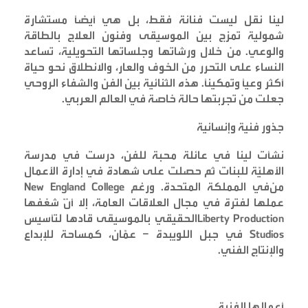
لينا نقل ليست فنانة فقط، بل هي أيضًا مستشارة
شمولية تمزج بين الموسيقى وفنون العلاج بالطاقة
والوعي. من خلال ورشاتها وجلساتها التحويلية، تساعد
النساء على التحرر من الخوف والعار، والانطلاق نحو حياة
أكثر وعيًا وتمكينًا. هذه الثنائية بين الفن والشفاء الروحي
جعلت من تجربتها حالة خاصة في العالم العربي
.
جذور فنية وإنسانية
نشأت لينا في عائلة محبة للفن، درست في مدرسة
الأهليّة للبنات ثم حصلت على شهادة في إدارة الأعمال
من
في المملكة المتحدة. ورغم
New England College
عملها لفترة في مجال العلاقات العامة، إلا أنّ شغفها
Liberty Production
الحقيقي بالموسيقى قادها لتأسيس
Studios
في جبل اللويبدة – عمّان، كمساحة للإبداع
والإنتاج الفني
.
أعمالها الفنية