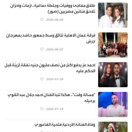
طلاق مفاجئ ووفيات وجلطة دماغية.. أزمات وأحزان
تلاحق فنانين مصريين (صور)
2026-08-06
فرقة عمان الأهلية تتألّق وسط جمهور حاشد بمهرجان
جرش
2026-08-02
أحمد عز يدفع أكثر من نصف مليون جنيه نفقة لزينة قبل
الحكم عليه
2026-07-28
"مسألة وقت".. هكذا تنبأ الفنان أحمد جلال عبد القوي
برحيله
2026-07-19
وفاة الفنانة الأردنية فتحية الفاعوري