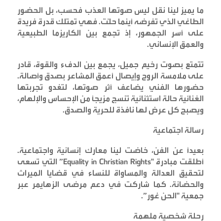
ما يميز لينا نقل ليس صوتها العذب فحسب، بل الحضور
الطاغي الذي تفرضه أينما حلّت. فهي تمتلك قدرة فريدة
على أسر الجمهور، إذ تجمع بين الكاريزما الطبيعية
والعمق الإنساني
.
تتمتع بصوت رخيم جميل، يجمع بين الدفء والقوة، قادر
على ملامسة الروح وإيصال أعمق المشاعر بصدق وأصالة.
حضورها الفني يضاعف أثر صوتها، لتغدو تجربتها
الغنائية حالة استثنائية تنسج مزيجًا من الإحساس والإلهام،
ويصبح كل عرض لها نافذة للحرية والصدق
.
رسالة اجتماعية
بعيدًا عن الفن، خاضت لينا معارك إنسانية واجتماعية.
أطلقت مبادرة
"Equality in Christian Rights”
التي تسعى
لتحقيق العدالة والمساواة للنساء في قضايا الميراث
والحضانة. كما شاركت في دعم مرضى الزهايمر عبر
جمعية "الحن غور
”.
رحلة شخصية ملهمة