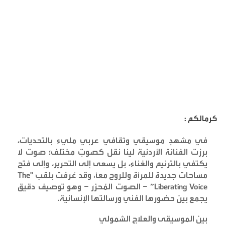
كرمالكم :
في مشهدٍ موسيقي وثقافي عربي مليء بالتحديات،
برزت الفنانة الأردنية لينا نقل كصوتٍ مختلف؛ صوت لا
يكتفي بالترنيم والغناء، بل يسعى إلى التحرير، وإلى فتح
مساحات جديدة للمرأة وللروح معًا، وقد عُرفت بلقب
"The
Liberating Voice” –
الصوت المُحرّر – وهو توصيف دقيق
يجمع بين حضورها الفني ورسالتها الإنسانية
.
بين الموسيقى والعلاج الشمولي