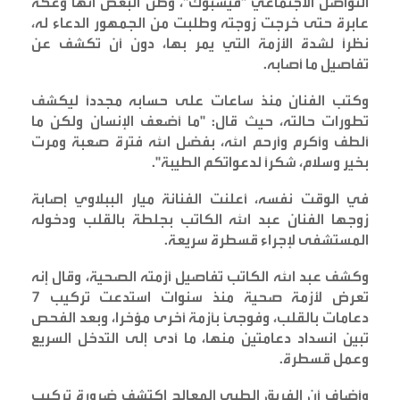
التواصل الاجتماعي "فيسبوك"، وظن البعض أنها وعكة
عابرة حتى خرجت زوجته وطلبت من الجمهور الدعاء له،
نظراً لشدة الأزمة التي يمر بها، دون أن تكشف عن
تفاصيل ما أصابه
.
وكتب الفنان منذ ساعات على حسابه مجدداً ليكشف
تطورات حالته، حيث قال: "ما أضعف الإنسان ولكن ما
ألطف وأكرم وأرحم الله، بفضل الله فترة صعبة ومرت
بخير وسلام، شكراً لدعواتكم الطيبة
".
في الوقت نفسه، أعلنت الفنانة ميار الببلاوي إصابة
زوجها الفنان عبد الله الكاتب بجلطة بالقلب ودخوله
المستشفى لإجراء قسطرة سريعة
.
وكشف عبد الله الكاتب تفاصيل أزمته الصحية، وقال إنه
تعرض لأزمة صحية منذ سنوات استدعت تركيب 7
دعامات بالقلب، وفوجئ بأزمة أخرى مؤخرا، وبعد الفحص
تبين انسداد دعامتين منها، ما أدى إلى التدخل السريع
وعمل قسطرة
.
وأضاف أن الفريق الطبي المعالج اكتشف ضرورة تركيب