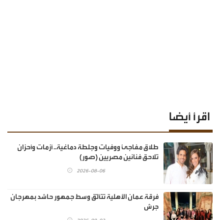
اقرأ أيضا
طلاق مفاجئ ووفيات وجلطة دماغية.. أزمات وأحزان
تلاحق فنانين مصريين (صور)
2026-08-06
فرقة عمان الأهلية تتألّق وسط جمهور حاشد بمهرجان
جرش