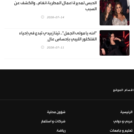
الحبس لمديرة أعمال المطربة أنغام.. والكشف عن
السبب
2026-07-14
"الله يا مولى الجمل".. تينا زبيدي تُبدع في إحياء
الفلكلور الليبي بإحساسٍ عالٍ
2026-07-11
أقسام الموقع
الرئيسية
شؤون محلية
عربي و دولي
شركات و استثمار
تعليم و جامعات
رياضة