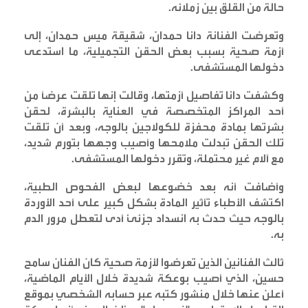
حالة من القلق بين زملائه
.
وتعرضت الفنانة دانا حمدان، شقيقة ميس حمدان، إلى
أزمة صحية بسبب بعض الحقن التجميلية، ما استدعى
دخولها المستشفى
.
وكشفت دانا تفاصيل أزمتها، وقالت إنها تلقت عرضاً من
أحد المراكز المتخصصة في العناية بالبشرة، لحقن
بشرتها بمادة محفزة للكولاجين بالوجه، وبعد أن تلقت
تلك الحقن تبدلت ملامحها وأصيب وجهها بتورم شديد،
مع آلام غير محتملة، وتقرر دخولها المستشفى
.
وأضافت أنه بعد خضوعها لبعض الفحوص الطبية،
اكتشف الأطباء تأثير المادة بشكل كبير على أحد الأوردة
بالوجه حيث حدث به انسداد جزئئ أدى لتعطل مرور الدم
به
.
ثالث الفنانين الذين تعرضوا لأزمة صحية كان الفنان سامح
حسين، الذي أصيب بوعكة شديدة خلال الأيام الماضية،
أعلن عنها خلال منشور كتبه عبر حسابه الشخصي بموقع