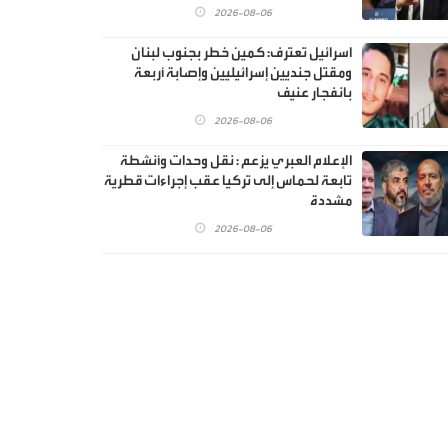
2026-08-06
اسرائيل تعترف: كمين خطر بجنوب لبنان
ومقتل جنديين إسرائيليين وإصابة أربعة
بانفجار عنيف
2026-08-06
الإعلام العبري يزعم : نقل وحدات وأنشطة
تابعة لحماس إلى تركيا عقب إجراءات قطرية
مشددة
2026-08-06