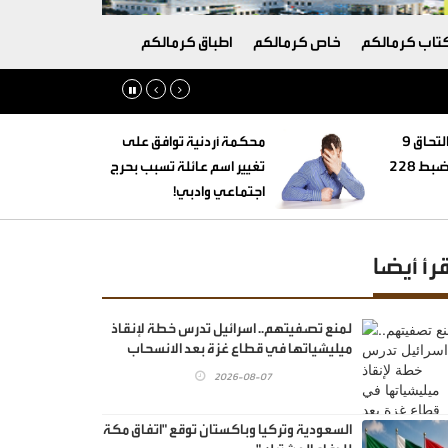
تاب كرمالكم
خاص كرمالكم
اطباق كرمالكم
‏التنمية الاجتماعية: التحاق 9
محكمة أردنية توافق على
أطفال بأسر بديلة وضبط 228
تغيير اسم عائلة تسبب بحرج
اجتماعي وادبي!
قرأ أيضا
لمنع تصفيتهم.. اسرائيل تدرس خطة لإنقاذ
ميليشياتها في قطاع غزة بعد الانسحاب
2026-08-07
السعودية وتركيا وباكستان توقع "اتفاق مكة