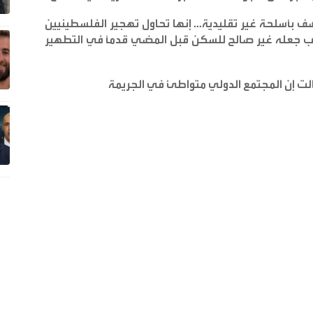
 بأسلحة غير تقليدية... إنها تحاول تهجير الفلسطينيين
 يجب جعله غير صالح للسكن قبل المضي قدمًا في التطهير
الت إن المجتمع الدولي متواطئ في الجريمة