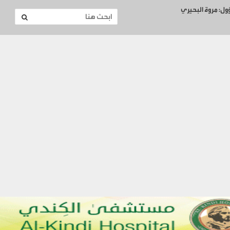
ؤول: مروة البحيري