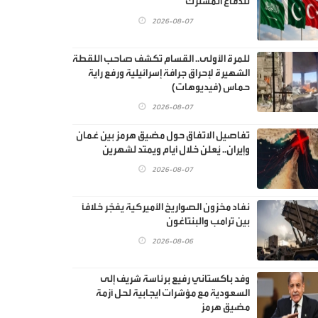
للدفاع المشترك"
2026-08-07
للمرة الأولى.. القسام تكشف صاحب اللقطة
الشهيرة لإحراق جرافة إسرائيلية ورفع راية
حماس (فيديوهات)
2026-08-07
تفاصيل الاتفاق حول مضيق هرمز بين عُمان
وإيران.. يُعلن خلال أيام ويمتد لشهرين
2026-08-07
نفاد مخزون الصواريخ الأميركية يفجّر خلافًا
بين ترامب والبنتاغون
2026-08-06
وفد باكستاني رفيع برئاسة شريف إلى
السعودية مع مؤشرات ايجابية لحل أزمة
مضيق هرمز