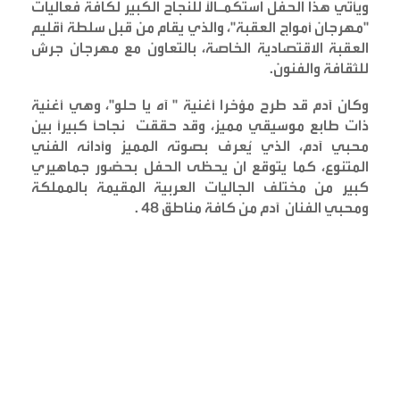
ويأتي هذا الحفل استكمـالاً للنجاح الكبير لكافة فعاليات
"مهرجان أمواج العقبة"، والذي يقام من قبل سلطة أقليم
العقبة الاقتصادية الخاصة، بالتعاون مع مهرجان جرش
للثقافة والفنون
.
وكان آدم قد طرح مؤخرا أغنية " آه يا حلو"، وهي أغنية
ذات طابع موسيقي مميز، وقد حققت نجاحًا كبيرًا بين
محبي آدم، الذي يُعرف بصوته المميز وأدائه الفني
المتنوع، كما يتوقع ان يحظى الحفل بحضور جماهيري
كبير من مختلف الجاليات العربية المقيمة بالمملكة
ومحبي الفنان آدم من كافة مناطق 48
.