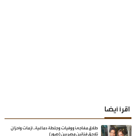
اقرأ أيضا
طلاق مفاجئ ووفيات وجلطة دماغية.. أزمات وأحزان
تلاحق فنانين مصريين (صور)