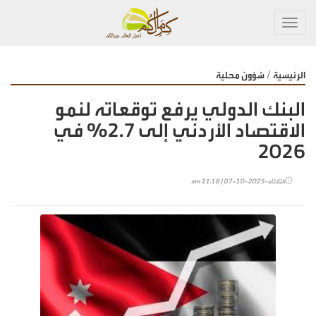
Toggl
navig
/
الرئيسية
شؤون محلية
البنك الدولي يرفع توقعاته لنمو
الاقتصاد الأردني إلى 2.7% في
2026
الثلاثاء-2025-10-07 | 11:18 am