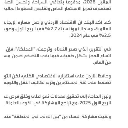
المقبل 2026، مدفوعًا بتعافي السياحة وتحسن ا
تستهدف تعزيز الاستثمار الخاص وتقليص الضغوط المالية.
العالمية، مسجلاً نموًا نسبته 2.7% ف
2.5% في عام 2024.
في التقرير، الذي صدر الثلاثاء، وترجمته "المملكة"، فإن ا
من العام.
وحافظ الأردن على استقراره الاقتصادي الكلي، لكن التوترات 
تضغط على ثقة المستثمرين وتزيد تكاليف النقل واللوجستي
الربع الأول 2025، مع تراجع المشاركة في القوى العاملة إلى 32.9% (مقارنة بـ34.1% العام الماضي).
وبقيت مشاركة النساء من "بين الأدنى في المنطقة" عند 14.5%، رغم أن معظمهن من ذوات التعليم العالي.