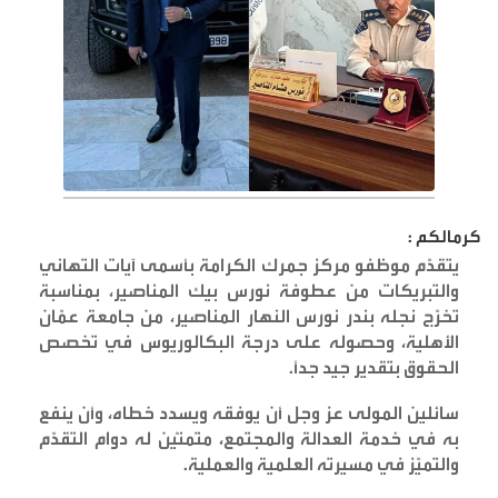
كرمالكم :
يتقدّم موظفو مركز جمرك الكرامة بأسمى آيات التهاني
والتبريكات من عطوفة نورس بيك المناصير، بمناسبة
تخرّج نجله بندر نورس النهار المناصير، من جامعة عمّان
الأهلية، وحصوله على درجة البكالوريوس في تخصص
الحقوق بتقدير جيد جدًا
.
سائلين المولى عز وجل أن يوفقه ويسدد خطاه، وأن ينفع
به في خدمة العدالة والمجتمع، متمنّين له دوام التقدّم
والتميّز في مسيرته العلمية والعملية
.