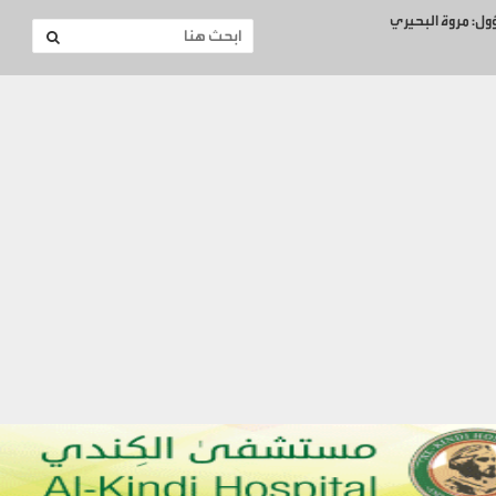
ؤول: مروة البحيري