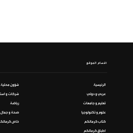
أقسام الموقع
الرئيسية
شؤون محلية
عربي و دولي
شركات و استث
تعليم و جامعات
رياضة
علوم و تكنولوجيا
صحة و جمال
كتاب كرمالكم
خاص كرمالك
اطباق كرمالكم