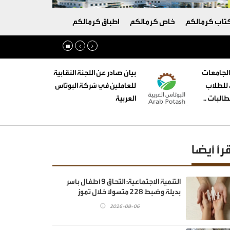
تاب كرمالكم
خاص كرمالكم
اطباق كرمالكم
الجامعات
بيان صادر عن اللجنة النقابية
ه للطلاب
للعاملين في شركة البوتاس
البات ..
العربية
قرأ أيضا
‏التنمية الاجتماعية: التحاق 9 أطفال بأسر
بديلة وضبط 228 متسولا خلال تموز
2026-08-06