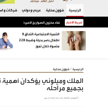
الرئيسية
شؤون محلية
عربي و دولي
شركات و است
شريط الأخبار
نفاد مخزون الصواريخ الأميركية يفجّر خلافًا بين 
‏التنمية الاجتماعية: التحاق 9
أطفال بأسر بديلة وضبط 228
متسولا خلال تموز
/
الرئيسية
شؤون محلية
الملك وميلوني يؤكدان أهمية تن
بجميع مراحله
الثلاثاء-2025-10-14 | 11:33 pm