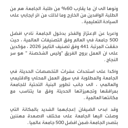
ونوها الى ان ما يقارب 60% من طلبة الجامعة هم من
الطلبة الوافدين من الخارج وما لذلك من أثر ايجابي على
السياحة التعليمية
.
وأعربا عن الإعتزاز والفخر بدخول الجامعة نادي أفضل
500 جامعة في العالم وفق التصنيفات العالمية ، حيث
حققت المرتبة 441 وفق تصنيف التايمز 2026 ، مؤكدين
على أن العمل بروح الفريق "وليس الشخصنة " هو سر
النجاح
.
وأكدا على استحداث عشرات التخصصات الحديثة في
الجامعة والمطلوبة في سوق العمل المحلي والاقليمي
والعالمي ، الى جانب تطوير البنية التحتية للجامعة
بمرافقها وتجهيزاتها الحديثة وفق ما يتناسب مع
مكانتها العالمية
.
وقد أبدى الضيفان إعجابهما الشديد بالمكانة التي
وصلت اليها الجامعة على مختلف الاصعدة مهنئين
بتصدر الجامعة ضمن افضل 500 جامعة عالميا
.