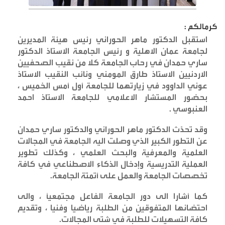
كرمالكم :
استقبل الدكتور ماهر الحوراني رئيس هيئة المديرين
لجامعة عمان الاهلية و رئيس الجامعة الاستاذ الدكتور
ساري حمدان في رحاب الجامعة كلا من نقيب الصحفيين
الاردنيين الاستاذ طارق المومني ونائب النقيب الاستاذ
عوني الداوود في زيارتهما للجامعة أول أمس الخميس ،
بحضور المستشار الاعلامي للجامعة الاستاذ احمد
العنبوسي
.
وقد تحدّث الدكتور ماهر الحوراني والدكتور ساري حمدان
عن التطور الكبير الذي وصلت اليه الجامعة في المجالات
العلمية والمعرفية والبحث العلمي ، وكذلك تطوير
العملية التدريسية وإدخال الذكاء الاصطناعي في كافة
تخصصات الجامعة والعمل على أتمتة الجامعة
.
كما أشارا الى دور الجامعة الفاعل مجتمعياً ، والى
احتضانها المتفوقين من الطلبة رياضيا وفنيا ، وتقديم
كافة التسهيلات للطلبة في شتى المجالات
.