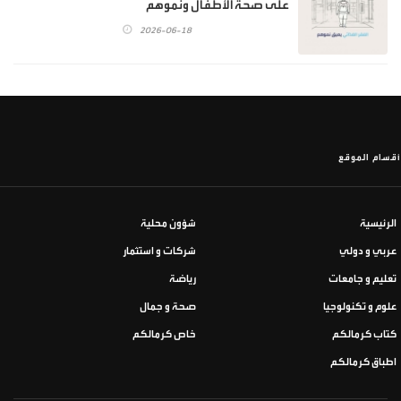
على صحة الأطفال ونموهم
2026-06-18
أقسام الموقع
الرئيسية
شؤون محلية
عربي و دولي
شركات و استثمار
تعليم و جامعات
رياضة
علوم و تكنولوجيا
صحة و جمال
كتاب كرمالكم
خاص كرمالكم
اطباق كرمالكم