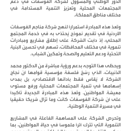
الدور الوطني والمسؤول لشركة الفوسفات في دعم
المجتمعات المحلية وتعزيز التنمية المستدامة في
مختلف مناطق المملكة
.
وتُعدّ هذه المبادرة استمرارًا لنهج شركة مناجم الفوسفات
الأردنية في تقديم نموذج يُحتذى به في خدمة المجتمع
المحلي، إذ دأبت الشركة على إطلاق مشاريع ومبادرات
تنموية في مختلف المحافظات، تسهم في تحسين البنية
التحتية ودعم التعليم والصحة وتمكين الشباب
.
ويحظى هذا التوجه بدعم ورؤية مباشرة من الدكتور محمد
الذنيبات، الذي رسّخ فلسفة مؤسسية قوامها أن نجاح
الشركة لا يُقاس فقط بأدائها الاقتصادي، بل بمدى
إسهامها في تنمية المجتمعات المحلية ورفع مستوى
معيشة المواطنين. وتُعدّ هذه المبادرة الجديدة تأكيدًا
على أن شركة الفوسفات كانت وما تزال شريكًا حقيقيًا
في مسيرة التنمية الوطنية
.
وتحرص الشركة على المساهمة الفاعلة في المشاريع
التنموية التي تترك أثراً ملموساً في حياة المواطنين، بما