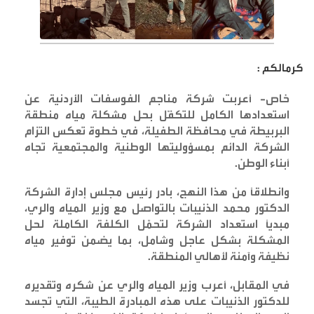
كرمالكم :
خاص- أعربت شركة مناجم الفوسفات الأردنية عن
استعدادها الكامل للتكفّل بحل مشكلة مياه منطقة
البربيطة في محافظة الطفيلة، في خطوة تعكس التزام
الشركة الدائم بمسؤوليتها الوطنية والمجتمعية تجاه
أبناء الوطن
.
وانطلاقًا من هذا النهج، بادر رئيس مجلس إدارة الشركة
الدكتور محمد الذنيبات بالتواصل مع وزير المياه والري،
مبدياً استعداد الشركة لتحمّل الكلفة الكاملة لحل
المشكلة بشكل عاجل وشامل، بما يضمن توفير مياه
نظيفة وآمنة لأهالي المنطقة
.
في المقابل، أعرب وزير المياه والري عن شكره وتقديره
للدكتور الذنيبات على هذه المبادرة الطيبة، التي تجسد