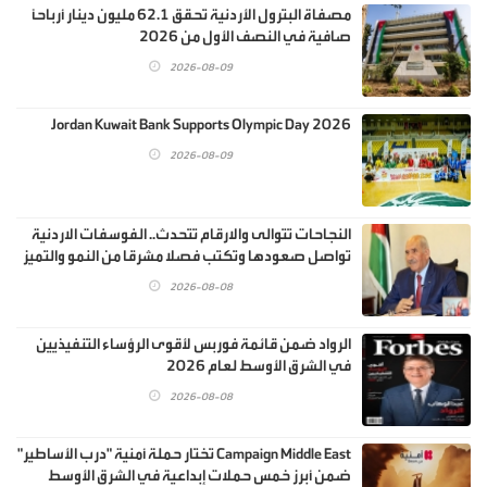
مصفاة البترول الأردنية تحقق 62.1 مليون دينار أرباحاً
صافية في النصف الأول من 2026
2026-08-09
Jordan Kuwait Bank Supports Olympic Day 2026
2026-08-09
النجاحات تتوالى والارقام تتحدث.. الفوسفات الاردنية
تواصل صعودها وتكتب فصلا مشرقا من النمو والتميز
2026-08-08
الرواد ضمن قائمة فوربس لأقوى الرؤساء التنفيذيين
في الشرق الأوسط لعام 2026
2026-08-08
Campaign Middle East تختار حملة أمنية "درب الأساطير"
ضمن أبرز خمس حملات إبداعية في الشرق الأوسط