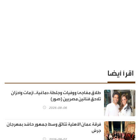
اقرأ أيضا
طلاق مفاجئ ووفيات وجلطة دماغية.. أزمات وأحزان
تلاحق فنانين مصريين (صور)
2026-08-06
فرقة عمان الأهلية تتألّق وسط جمهور حاشد بمهرجان
جرش
2026-08-02