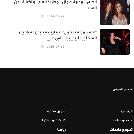
الحبس لمديرة أعمال المطربة أنغام.. والكشف عن
السبب
2026-07-14
"الله يا مولى الجمل".. تينا زبيدي تُبدع في إحياء
الفلكلور الليبي بإحساسٍ عالٍ
2026-07-11
أقسام الموقع
الرئيسية
شؤون محلية
عربي و دولي
شركات و استثمار
تعليم و جامعات
رياضة