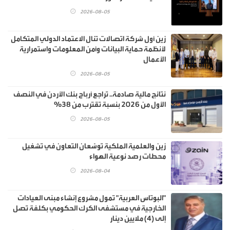
2026-08-05
زين أول شركة اتصالات تنال الاعتماد الدولي المتكامل
لأنظمة حماية البيانات وأمن المعلومات واستمرارية
الأعمال
2026-08-05
نتائج مالية صادمة.. تراجع أرباح بنك الأردن في النصف
الأول من 2026 بنسبة تقترب من 38%
2026-08-05
زين والعلمية الملكية توسّعان التعاون في تشغيل
محطات رصد نوعية الهواء
2026-08-04
"البوتاس العربية" تمول مشروع إنشاء مبنى العيادات
الخارجية في مستشفى الكرك الحكومي بكلفة تصل
إلى (4) ملايين دينار