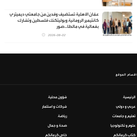
عمّان الأهلية تستضيف وفدين من جامعتي ديميتري
كانتيمير الرومانية وبوليتكنك فلسطين وتشارك
بفعالية في مالطا...صور
2026-08-02
أقسام الموقع
الرئيسية
شؤون محلية
عربي و دولي
شركات و استثمار
تعليم و جامعات
رياضة
علوم و تكنولوجيا
صحة و جمال
كتاب كرمالكم
خاص كرمالكم