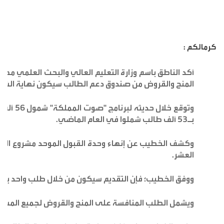
كرمالكم :
أكد الناطق باسم وزارة التعليم العالي والبحث العلمي مهند 
المنح والقروض من صندوق دعم الطالب سيكون نهاية الشهر
وتوقع خلال حديثه لبرنامج "
صوت
ا
لمملكة"
شمول 
بـ53 ألف طالب شملوا في العام الماضي.
وكشف الخطيب عن إنهاء وحدة القبول الموحد مشروع الربط 
العشر.
ووفق الخطيب؛ فإن التقديم سيكون من خلال طلب واحد يقدم 
ويشمل الطلب المنافسة على المنح والقروض لجميع المستف